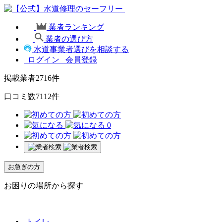
業者ランキング
業者の選び方
水道事業者選びを相談する
ログイン
会員登録
掲載業者
2716
件
口コミ数
7112
件
0
お急ぎの方
お困りの場所から探す
トイレ