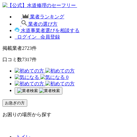
業者ランキング
業者の選び方
水道事業者選びを相談する
ログイン
会員登録
掲載業者
2723
件
口コミ数
7317
件
0
お急ぎの方
お困りの場所から探す
トイレ