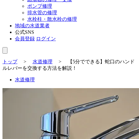
ポンプ修理
排水管の修理
水栓柱・散水栓の修理
地域の水道業者
公式SNS
会員登録
ログイン
トップ
>
水道修理
>
【5分でできる】蛇口のハンド
ルレバーを交換する方法を解説！
水道修理