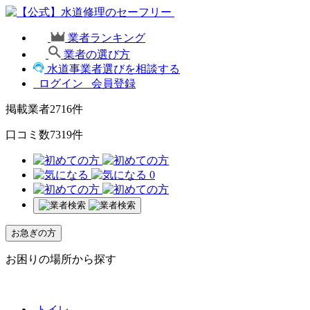
業者ランキング
業者の選び方
水道事業者選びを相談する
ログイン
会員登録
掲載業者
2716
件
口コミ数
7319
件
0
お急ぎの方
お困りの場所から探す
トイレ