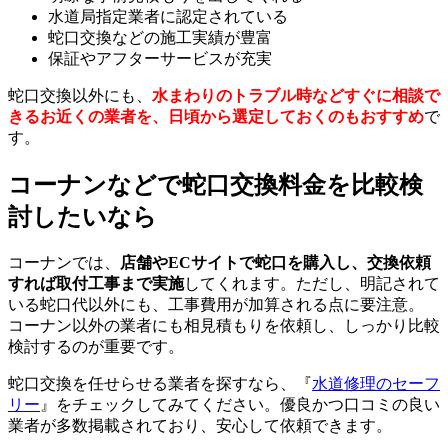
水道局指定業者に認定されている
蛇口交換などの施工実績が豊富
保証やアフターサービスが充実
蛇口交換以外にも、
水まわりのトラブル時などすぐに相談で
きるお近くの業者を、日頃から選定しておくのもおすすめ
で
す。
コーナンなどで蛇口交換料金を比較検
討したいなら
コーナンでは、
店舗やECサイトで蛇口を購入し、交換依頼
すれば取付工事まで実施
してくれます。ただし、明記されて
いる蛇口代以外にも、工事費用が加算される点に要注意。
コーナン以外の業者にも相見積もりを依頼し、しっかり比較
検討するのが重要です。
蛇口交換を任せらせる業者を探すなら、『
水道修理のセーフ
リー
』をチェックしてみてください。優良かつ口コミの良い
業者が多数掲載されており、安心して依頼できます。