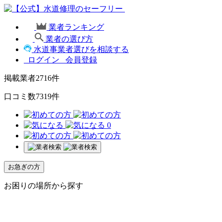
業者ランキング
業者の選び方
水道事業者選びを相談する
ログイン
会員登録
掲載業者
2716
件
口コミ数
7319
件
0
お急ぎの方
お困りの場所から探す