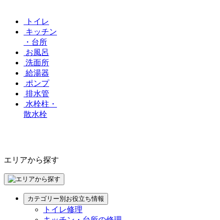
トイレ
キッチン
・台所
お風呂
洗面所
給湯器
ポンプ
排水管
水栓柱・
散水栓
エリアから探す
カテゴリー別お役立ち情報
トイレ修理
キッチン・台所の修理