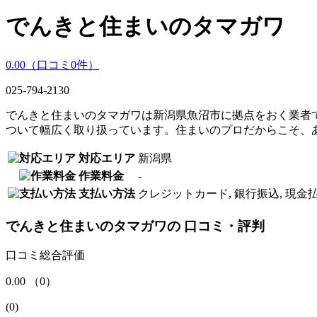
でんきと住まいのタマガワ
0.00
（口コミ
0
件）
025-794-2130
でんきと住まいのタマガワは新潟県魚沼市に拠点をおく業者
ついて幅広く取り扱っています。住まいのプロだからこそ、
対応エリア
新潟県
作業料金
‐
支払い方法
クレジットカード, 銀行振込, 現金
でんきと住まいのタマガワ
の
口コミ・評判
口コミ総合評価
0.00
（
0
）
(
0
)