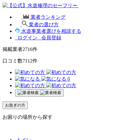
業者ランキング
業者の選び方
水道事業者選びを相談する
ログイン
会員登録
掲載業者
2716
件
口コミ数
7112
件
0
お急ぎの方
お困りの場所から探す
トイレ