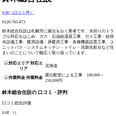
0.00
（口コミ
件）
0120‐765‐873
鈴木総合住設は札幌市に拠点をおく業者です。水回りのトラ
ブル対応をはじめ、ガス・石油給湯器工事、ガス工事・給排
水設備工事、暖房設備・床暖房工事・各種機器設置工事、ユ
ニットバス・システムキッチン・トイレ・洗面化粧台など住
まいのことについて幅広く取り扱っています。
対応エ
北海道
リア
露出配管による工事 180,000～
作業料金
250,000円
鈴木総合住設
の
口コミ・評判
口コミ総合評価
0.00
（
）