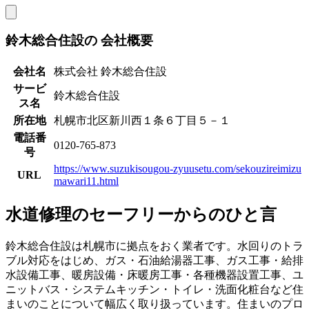
鈴木総合住設の
会社概要
会社名
株式会社 鈴木総合住設
サービ
鈴木総合住設
ス名
所在地
札幌市北区新川西１条６丁目５－１
電話番
0120‐765‐873
号
https://www.suzukisougou-zyuusetu.com/sekouzireimizu
URL
mawari11.html
水道修理のセーフリーからのひと言
鈴木総合住設は札幌市に拠点をおく業者です。水回りのトラ
ブル対応をはじめ、ガス・石油給湯器工事、ガス工事・給排
水設備工事、暖房設備・床暖房工事・各種機器設置工事、ユ
ニットバス・システムキッチン・トイレ・洗面化粧台など住
まいのことについて幅広く取り扱っています。住まいのプロ