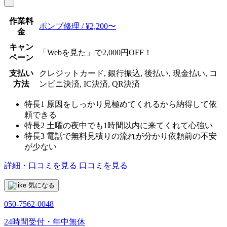
作業料
ポンプ修理 / ¥2,200〜
金
キャン
「Webを見た」で2,000円OFF！
ペーン
支払い
クレジットカード, 銀行振込, 後払い, 現金払い, コ
方法
ンビニ決済, IC決済, QR決済
特長1
原因をしっかり見極めてくれるから納得して依
頼できる
特長2
土曜の夜中でも1時間以内に来てくれて心強い
特長3
電話で無料見積りの流れが分かり依頼前の不安
が少ない
詳細・口コミを見る
口コミを見る
気になる
050-7562-0048
24時間受付・年中無休