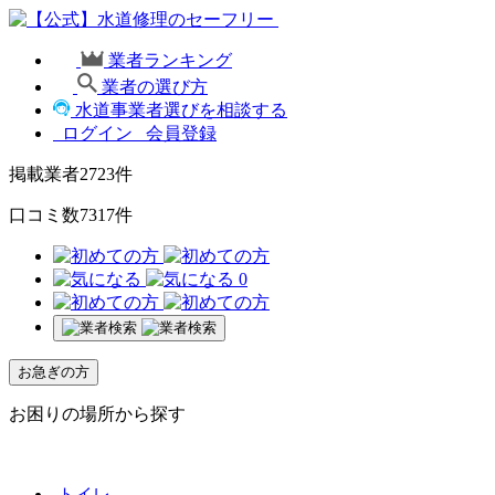
業者ランキング
業者の選び方
水道事業者選びを相談する
ログイン
会員登録
掲載業者
2723
件
口コミ数
7317
件
0
お急ぎの方
お困りの場所から探す
トイレ