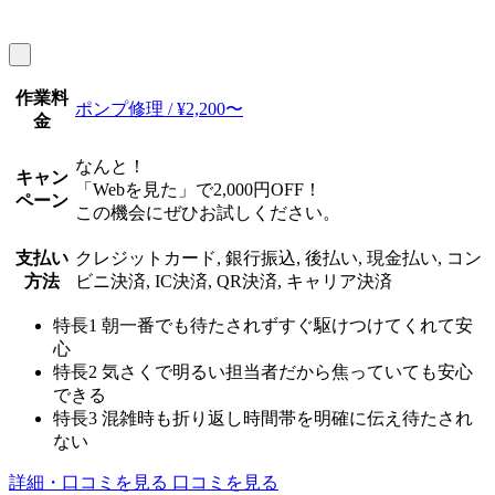
作業料
ポンプ修理 / ¥2,200〜
金
なんと！
キャン
「Webを見た」で2,000円OFF！
ペーン
この機会にぜひお試しください。
支払い
クレジットカード, 銀行振込, 後払い, 現金払い, コン
方法
ビニ決済, IC決済, QR決済, キャリア決済
特長1
朝一番でも待たされずすぐ駆けつけてくれて安
心
特長2
気さくで明るい担当者だから焦っていても安心
できる
特長3
混雑時も折り返し時間帯を明確に伝え待たされ
ない
詳細・口コミを見る
口コミを見る