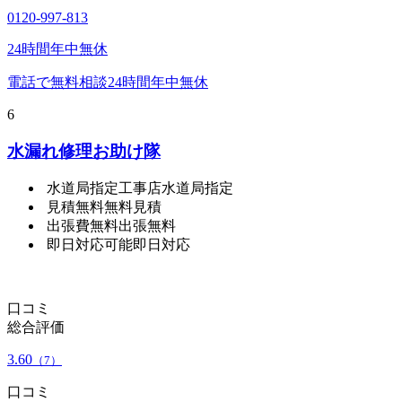
0120-997-813
24時間年中無休
電話で無料相談
24時間年中無休
6
水漏れ修理お助け隊
水道局指定工事店
水道局指定
見積無料
無料見積
出張費無料
出張無料
即日対応可能
即日対応
口コミ
総合評価
3.60
（7）
口コミ