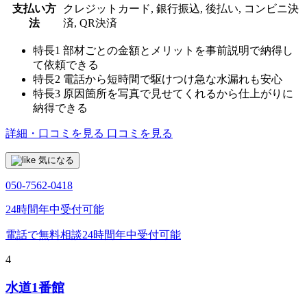
支払い方
クレジットカード, 銀行振込, 後払い, コンビニ決
法
済, QR決済
特長1
部材ごとの金額とメリットを事前説明で納得し
て依頼できる
特長2
電話から短時間で駆けつけ急な水漏れも安心
特長3
原因箇所を写真で見せてくれるから仕上がりに
納得できる
詳細・口コミを見る
口コミを見る
気になる
050-7562-0418
24時間年中受付可能
電話で無料相談
24時間年中受付可能
4
水道1番館