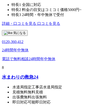
特長1
全国に対応
特長2
料金の目安はコミコミ価格5000円~
特長3
24時間・年中無休で受付
詳細・口コミを見る
口コミを見る
気になる
0120-360-412
24時間年中無休
電話で無料相談
24時間年中無休
8
水まわりの救急24
水道局指定工事店
水道局指定
見積無料
無料見積
出張費無料
出張無料
即日対応可能
即日対応