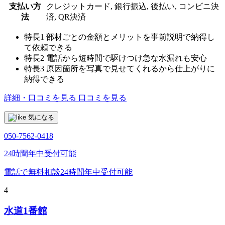
支払い方
クレジットカード, 銀行振込, 後払い, コンビニ決
法
済, QR決済
特長1
部材ごとの金額とメリットを事前説明で納得し
て依頼できる
特長2
電話から短時間で駆けつけ急な水漏れも安心
特長3
原因箇所を写真で見せてくれるから仕上がりに
納得できる
詳細・口コミを見る
口コミを見る
気になる
050-7562-0418
24時間年中受付可能
電話で無料相談
24時間年中受付可能
4
水道1番館