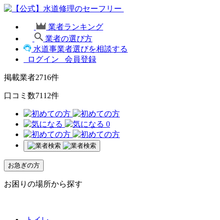
業者ランキング
業者の選び方
水道事業者選びを相談する
ログイン
会員登録
掲載業者
2716
件
口コミ数
7112
件
0
お急ぎの方
お困りの場所から探す
トイレ