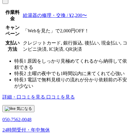
作業料
給湯器の修理・交換 / ¥2,200〜
金
キャン
「Webを見た」で2,000円OFF！
ペーン
支払い
クレジットカード, 銀行振込, 後払い, 現金払い, コ
方法
ンビニ決済, IC決済, QR決済
特長1
原因をしっかり見極めてくれるから納得して依
頼できる
特長2
土曜の夜中でも1時間以内に来てくれて心強い
特長3
電話で無料見積りの流れが分かり依頼前の不安
が少ない
詳細・口コミを見る
口コミを見る
気になる
050-7562-0048
24時間受付・年中無休