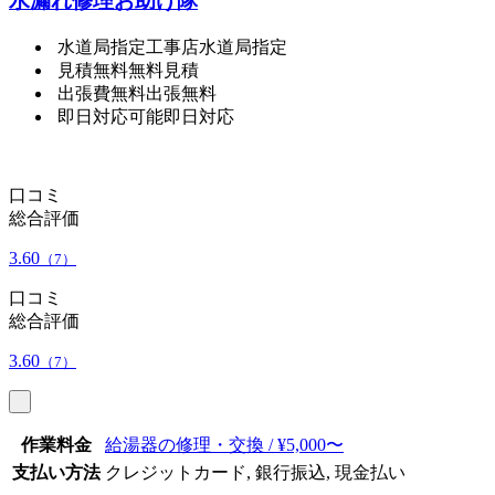
水漏れ修理お助け隊
水道局指定工事店
水道局指定
見積無料
無料見積
出張費無料
出張無料
即日対応可能
即日対応
口コミ
総合評価
3.60
（7）
口コミ
総合評価
3.60
（7）
作業料金
給湯器の修理・交換 / ¥5,000〜
支払い方法
クレジットカード, 銀行振込, 現金払い