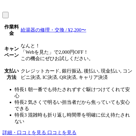
作業料
給湯器の修理・交換 / ¥2,200〜
金
なんと！
キャン
「Webを見た」で2,000円OFF！
ペーン
この機会にぜひお試しください。
支払い
クレジットカード, 銀行振込, 後払い, 現金払い, コン
方法
ビニ決済, IC決済, QR決済, キャリア決済
特長1
朝一番でも待たされずすぐ駆けつけてくれて安
心
特長2
気さくで明るい担当者だから焦っていても安心
できる
特長3
混雑時も折り返し時間帯を明確に伝え待たされ
ない
詳細・口コミを見る
口コミを見る