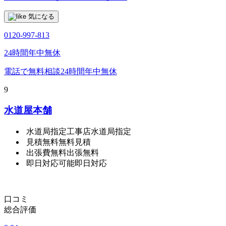
気になる
0120-997-813
24時間年中無休
電話で無料相談
24時間年中無休
9
水道屋本舗
水道局指定工事店
水道局指定
見積無料
無料見積
出張費無料
出張無料
即日対応可能
即日対応
口コミ
総合評価