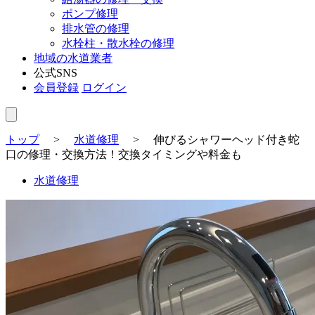
ポンプ修理
排水管の修理
水栓柱・散水栓の修理
地域の水道業者
公式SNS
会員登録
ログイン
トップ
>
水道修理
>
伸びるシャワーヘッド付き蛇
口の修理・交換方法！交換タイミングや料金も
水道修理