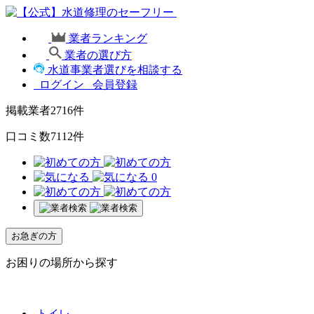
業者ランキング
業者の選び方
水道事業者選びを相談する
ログイン
会員登録
掲載業者
2716
件
口コミ数
7112
件
0
お急ぎの方
お困りの場所から探す
トイレ