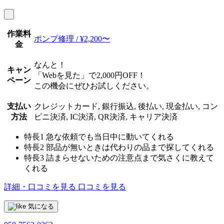
作業料
ポンプ修理 / ¥2,200〜
金
なんと！
キャン
「Webを見た」で2,000円OFF！
ペーン
この機会にぜひお試しください。
支払い
クレジットカード, 銀行振込, 後払い, 現金払い, コン
方法
ビニ決済, IC決済, QR決済, キャリア決済
特長1
急な依頼でも当日中に動いてくれる
特長2
部品が無いときは代わりの品まで探してくれる
特長3
詰まらせないための注意点まで気さくに教えて
くれる
詳細・口コミを見る
口コミを見る
気になる