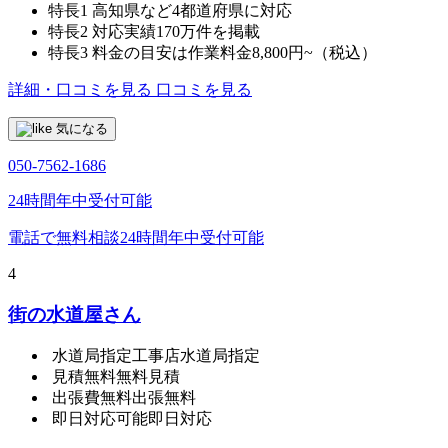
特長1
高知県など4都道府県に対応
特長2
対応実績170万件を掲載
特長3
料金の目安は作業料金8,800円~（税込）
詳細・口コミを見る
口コミを見る
気になる
050-7562-1686
24時間年中受付可能
電話で無料相談
24時間年中受付可能
4
街の水道屋さん
水道局指定工事店
水道局指定
見積無料
無料見積
出張費無料
出張無料
即日対応可能
即日対応