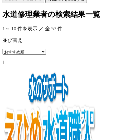
水道修理業者の検索結果一覧
1
～
10
件を表示 ／ 全
57
件
並び替え：
1