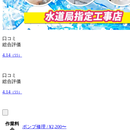
口コミ
総合評価
4.14
（55）
口コミ
総合評価
4.14
（55）
作業料
ポンプ修理 / ¥2,200〜
金