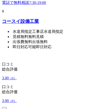
電話で無料相談
7:30-19:00
9
コースイ設備工業
水道局指定工事店
水道局指定
見積無料
無料見積
出張費無料
出張無料
即日対応可能
即日対応
口コミ
総合評価
3.00
（0）
口コミ
総合評価
3.00
（0）