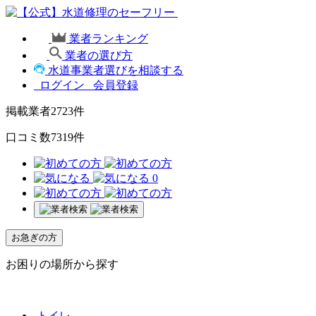
業者ランキング
業者の選び方
水道事業者選びを相談する
ログイン
会員登録
掲載業者
2723
件
口コミ数
7319
件
0
お急ぎの方
お困りの場所から探す
トイレ