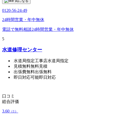
気になる
0120-56-24-49
24時間営業・年中無休
電話で無料相談
24時間営業・年中無休
5
水道修理センター
水道局指定工事店
水道局指定
見積無料
無料見積
出張費無料
出張無料
即日対応可能
即日対応
口コミ
総合評価
3.60
（1）