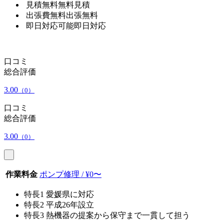
見積無料
無料見積
出張費無料
出張無料
即日対応可能
即日対応
口コミ
総合評価
3.00
（0）
口コミ
総合評価
3.00
（0）
作業料金
ポンプ修理 / ¥0〜
特長1
愛媛県に対応
特長2
平成26年設立
特長3
熱機器の提案から保守まで一貫して担う