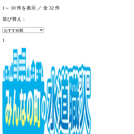
1
～
10
件を表示 ／ 全
32
件
並び替え：
1