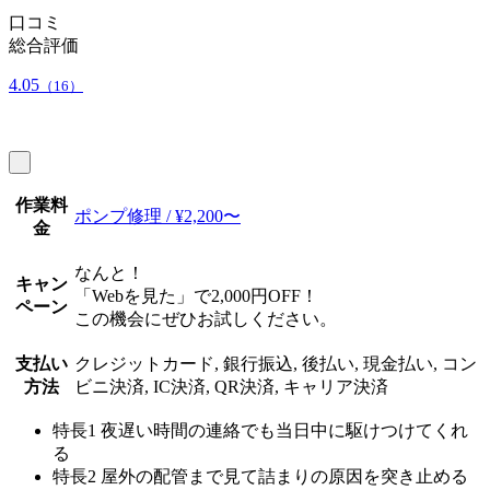
口コミ
総合評価
4.05
（16）
作業料
ポンプ修理 / ¥2,200〜
金
なんと！
キャン
「Webを見た」で2,000円OFF！
ペーン
この機会にぜひお試しください。
支払い
クレジットカード, 銀行振込, 後払い, 現金払い, コン
方法
ビニ決済, IC決済, QR決済, キャリア決済
特長1
夜遅い時間の連絡でも当日中に駆けつけてくれ
る
特長2
屋外の配管まで見て詰まりの原因を突き止める