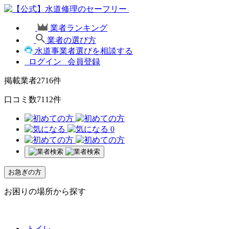
業者ランキング
業者の選び方
水道事業者選びを相談する
ログイン
会員登録
掲載業者
2716
件
口コミ数
7112
件
0
お急ぎの方
お困りの場所から探す
トイレ