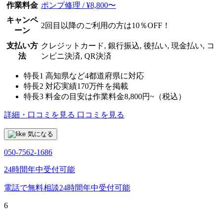
作業料金
ポンプ修理 / ¥8,800〜
キャンペ
2回目以降のご利用の方は10％OFF！
ーン
支払い方
クレジットカード, 銀行振込, 後払い, 現金払い, コ
法
ンビニ決済, QR決済
特長1
高知県など4都道府県に対応
特長2
対応実績170万件を掲載
特長3
料金の目安は作業料金8,800円~（税込）
詳細・口コミを見る
口コミを見る
気になる
050-7562-1686
24時間年中受付可能
電話で無料相談
24時間年中受付可能
6