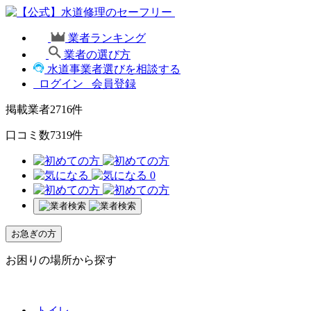
業者ランキング
業者の選び方
水道事業者選びを相談する
ログイン
会員登録
掲載業者
2716
件
口コミ数
7319
件
0
お急ぎの方
お困りの場所から探す
トイレ