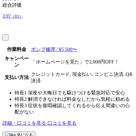
総合評価
3.97
（83）
作業料金
ポンプ修理 / ¥5,500〜
キャンペー
「ホームページを見た」で2,000円OFF！
ン
クレジットカード, 現金払い, コンビニ決済, QR
支払い方法
決済
特長1
深夜や大晦日でも駆けつける緊急対応で安心
特長2
解消できなければ料金なしだから気軽に頼める
特長3
症状を復唱確認してくれるから伝え間違いの心
配がない
詳細・口コミを見る
口コミを見る
気になる