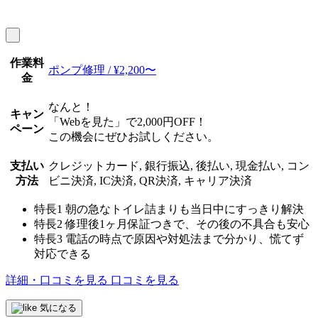
作業料
ポンプ修理 / ¥2,200〜
金
なんと！
キャン
「Webを見た」で2,000円OFF！
ペーン
この機会にぜひお試しください。
支払い
クレジットカード, 銀行振込, 後払い, 現金払い, コン
方法
ビニ決済, IC決済, QR決済, キャリア決済
特長1
朝の急なトイレ詰まりも当日中にすっきり解決
特長2
修理後1ヶ月保証つきで、その後の不具合も安心
特長3
電話の時点で原因や対処法まで分かり、慌てず
対応できる
詳細・口コミを見る
口コミを見る
気になる