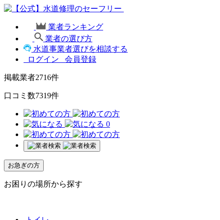
業者ランキング
業者の選び方
水道事業者選びを相談する
ログイン
会員登録
掲載業者
2716
件
口コミ数
7319
件
0
お急ぎの方
お困りの場所から探す
トイレ