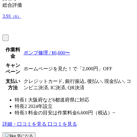
総合評価
3.91
（6）
作業料
ポンプ修理 / ¥6,600〜
金
キャン
ホームページを見た！で「2,000円」OFF
ペーン
支払い
クレジットカード, 銀行振込, 後払い, 現金払い, コ
方法
ンビニ決済, IC決済, QR決済
特長1
大阪府など6都道府県に対応
特長2
2024年設立
特長3
料金の目安は作業料金6,600円（税込）~
詳細・口コミを見る
口コミを見る
気になる