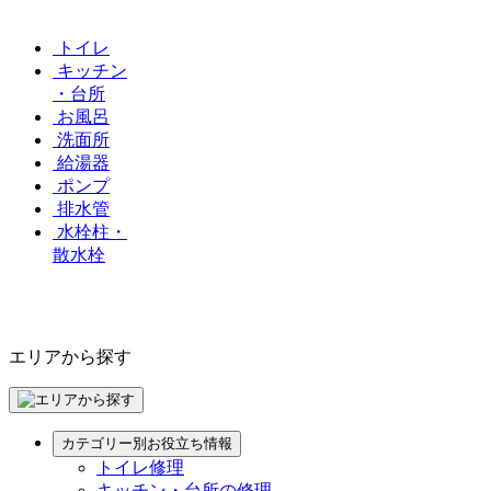
トイレ
キッチン
・台所
お風呂
洗面所
給湯器
ポンプ
排水管
水栓柱・
散水栓
エリアから探す
カテゴリー別お役立ち情報
トイレ修理
キッチン・台所の修理