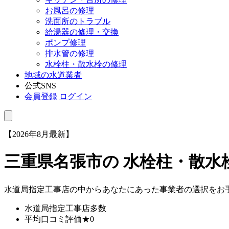
お風呂の修理
洗面所のトラブル
給湯器の修理・交換
ポンプ修理
排水管の修理
水栓柱・散水栓の修理
地域の水道業者
公式SNS
会員登録
ログイン
【2026年8月最新】
三重県名張市
の 水栓柱・散
水道局指定工事店の中からあなたにあった事業者の選択をお
水道局指定工事店
多数
平均口コミ評価
★0