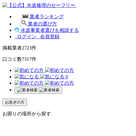
業者ランキング
業者の選び方
水道事業者選びを相談する
ログイン
会員登録
掲載業者
2723
件
口コミ数
7317
件
0
お急ぎの方
お困りの場所から探す