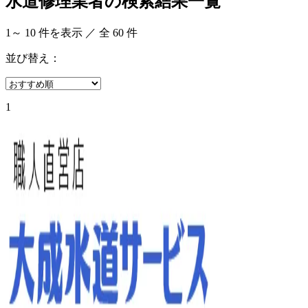
水道修理業者の検索結果一覧
1
～
10
件を表示 ／ 全
60
件
並び替え：
1