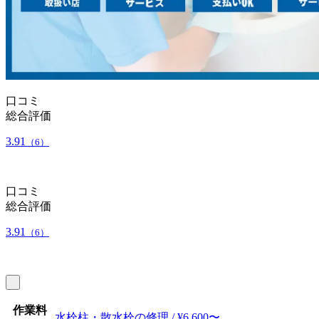
口コミ
総合評価
3.91
（6）
口コミ
総合評価
3.91
（6）
作業料
水栓柱・散水栓の修理 / ¥6,600〜