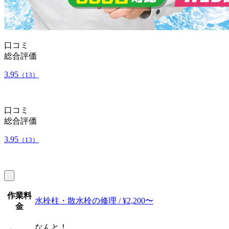
口コミ
総合評価
3.95
（13）
口コミ
総合評価
3.95
（13）
作業料
水栓柱・散水栓の修理 / ¥2,200〜
金
なんと！