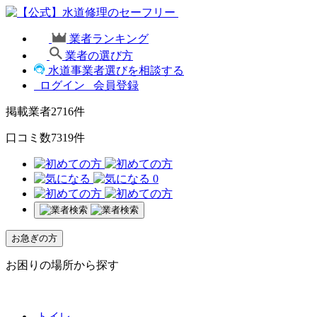
業者ランキング
業者の選び方
水道事業者選びを相談する
ログイン
会員登録
掲載業者
2716
件
口コミ数
7319
件
0
お急ぎの方
お困りの場所から探す
トイレ