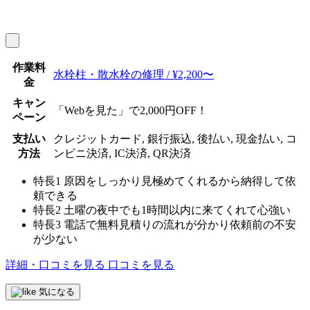
作業料
水栓柱・散水栓の修理 / ¥2,200〜
金
キャン
「Webを見た」で2,000円OFF！
ペーン
支払い
クレジットカード, 銀行振込, 後払い, 現金払い, コ
方法
ンビニ決済, IC決済, QR決済
特長1
原因をしっかり見極めてくれるから納得して依
頼できる
特長2
土曜の夜中でも1時間以内に来てくれて心強い
特長3
電話で無料見積りの流れが分かり依頼前の不安
が少ない
詳細・口コミを見る
口コミを見る
気になる