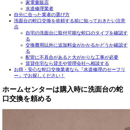
家電量販店
水道修理業者
自分に合った業者の選び方
洗面台の蛇口交換を依頼する前に知っておきたい注意
点
自宅の洗面台に取付可能な蛇口のタイプを確認す
る
交換費用以外に追加料金がかかるかどうか確認す
る
配管に不具合があると大がかりな工事が必要
賃貸住宅なら貸主や管理会社へ相談する
お得・安心な蛇口交換業者なら『水道修理のセーフリ
ー』でお探しください！
ホームセンターは購入時に洗面台の蛇
口交換を頼める