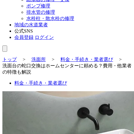
ポンプ修理
排水管の修理
水栓柱・散水栓の修理
地域の水道業者
公式SNS
会員登録
ログイン
トップ
>
洗面所
>
料金・手続き・業者選び
>
洗面台の蛇口交換はホームセンターに頼める？費用・他業者
の特徴も解説
料金・手続き・業者選び