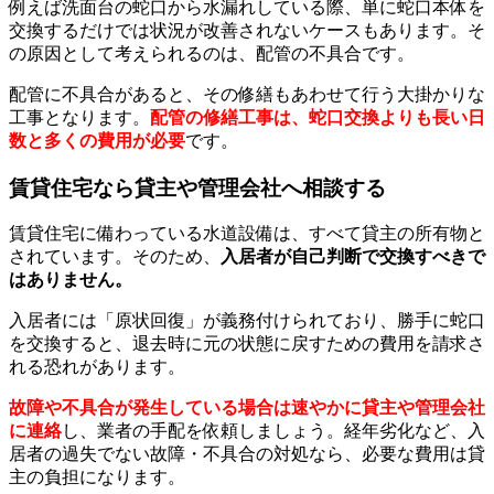
例えば洗面台の蛇口から水漏れしている際、単に蛇口本体を
交換するだけでは状況が改善されないケースもあります。そ
の原因として考えられるのは、配管の不具合です。
配管に不具合があると、その修繕もあわせて行う大掛かりな
工事となります。
配管の修繕工事は、蛇口交換よりも長い日
数と多くの費用が必要
です。
賃貸住宅なら貸主や管理会社へ相談する
賃貸住宅に備わっている水道設備は、すべて貸主の所有物と
されています。そのため、
入居者が自己判断で交換すべきで
はありません。
入居者には「原状回復」が義務付けられており、勝手に蛇口
を交換すると、退去時に元の状態に戻すための費用を請求さ
れる恐れがあります。
故障や不具合が発生している場合は速やかに貸主や管理会社
に連絡
し、業者の手配を依頼しましょう。経年劣化など、入
居者の過失でない故障・不具合の対処なら、必要な費用は貸
主の負担になります。