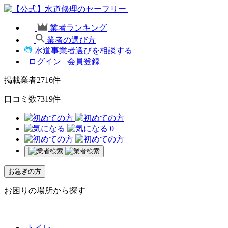
業者ランキング
業者の選び方
水道事業者選びを相談する
ログイン
会員登録
掲載業者
2716
件
口コミ数
7319
件
0
お急ぎの方
お困りの場所から探す
トイレ