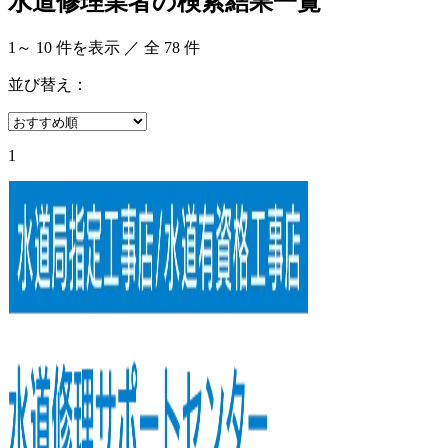
水道修理業者の検索結果一覧
1
～
10
件を表示 ／ 全
78
件
並び替え：
1