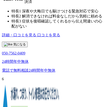
決済
特長1
深夜や大晦日でも駆けつける緊急対応で安心
特長2
解消できなければ料金なしだから気軽に頼める
特長3
症状を復唱確認してくれるから伝え間違いの心
配がない
詳細・口コミを見る
口コミを見る
気になる
050-7562-0409
24時間年中無休
電話で無料相談
24時間年中無休
6