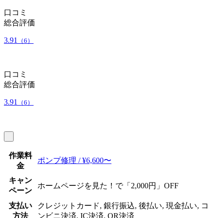
口コミ
総合評価
3.91
（6）
口コミ
総合評価
3.91
（6）
作業料
ポンプ修理 / ¥6,600〜
金
キャン
ホームページを見た！で「2,000円」OFF
ペーン
支払い
クレジットカード, 銀行振込, 後払い, 現金払い, コ
方法
ンビニ決済, IC決済, QR決済