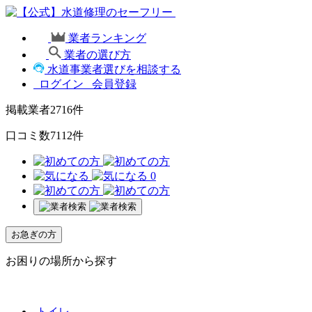
業者ランキング
業者の選び方
水道事業者選びを相談する
ログイン
会員登録
掲載業者
2716
件
口コミ数
7112
件
0
お急ぎの方
お困りの場所から探す
トイレ