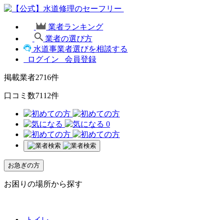
業者ランキング
業者の選び方
水道事業者選びを相談する
ログイン
会員登録
掲載業者
2716
件
口コミ数
7112
件
0
お急ぎの方
お困りの場所から探す
トイレ