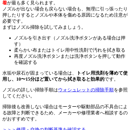
着
が最も多く見られます。
ノズルが出ない場合も戻らない場合も、無理に引っ張ったり
押したりするとノズルや本体を傷める原因になるため注意が
必要です。
まずはノズル掃除を試してみましょう。
ノズルを引き出す（ノズル洗浄ボタンがある場合は押
す）
柔らかい布またはトイレ用中性洗剤で汚れを拭き取る
再度ノズル洗浄ボタンまたは洗浄ボタンを押して動作
を確認する
水垢や尿石が固まっている場合は、
トイレ用洗剤を薄めて使
用し、10〜15分ほど置いてから拭き取ると効果的
です。
ノズルの詳しい掃除手順は
ウォシュレットの掃除手順
を参照
してください。
掃除後も改善しない場合はモーターや駆動部品の不具合によ
る故障と判断できるため、メーカーや修理業者へ相談するの
がおすすめです。
＞＞＞修理・交換の判断基準を確認する