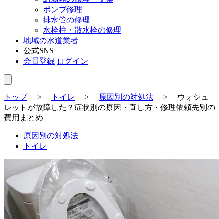
ポンプ修理
排水管の修理
水栓柱・散水栓の修理
地域の水道業者
公式SNS
会員登録
ログイン
トップ
>
トイレ
>
原因別の対処法
>
ウォシュ
レットが故障した？症状別の原因・直し方・修理依頼先別の
費用まとめ
原因別の対処法
トイレ