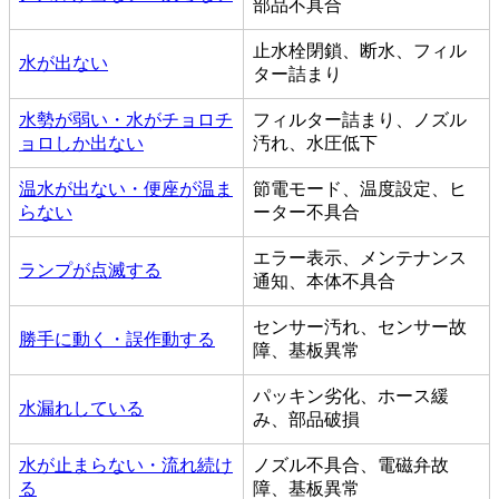
部品不具合
止水栓閉鎖、断水、フィル
水が出ない
ター詰まり
水勢が弱い・水がチョロチ
フィルター詰まり、ノズル
ョロしか出ない
汚れ、水圧低下
温水が出ない・便座が温ま
節電モード、温度設定、ヒ
らない
ーター不具合
エラー表示、メンテナンス
ランプが点滅する
通知、本体不具合
センサー汚れ、センサー故
勝手に動く・誤作動する
障、基板異常
パッキン劣化、ホース緩
水漏れしている
み、部品破損
水が止まらない・流れ続け
ノズル不具合、電磁弁故
る
障、基板異常