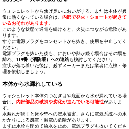
ウォシュレットから焦げ臭いにおいがする、または本体が異
常に熱くなっている場合は、
内部で発火・ショートが起きて
いるおそれがあります。
このような状態で通電を続けると、火災につながる危険があ
ります。
すぐに電源プラグをコンセントから抜き、使用を中止してく
ださい。
電源プラグを抜いた後も、においや熱が続く場合はその場を
離れ、
119番（消防署）への連絡
も検討してください。
症状が落ち着いた後は、必ずメーカーまたは業者に点検・修
理を依頼しましょう。
本体から水漏れしている
ウォシュレット本体のつなぎ目や底面から水が漏れている場
合は、
内部部品の破損や劣化が進んでいる可能性
がありま
す。
水漏れが続くと床や壁への浸水被害、さらに電気系統への水
かかりによる感電・漏電の危険があります。
まず止水栓を閉めて給水を止め、電源プラグも抜いてくださ