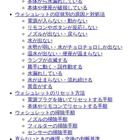
本体から水漏れしている
本体や便座が破損している
ウォシュレットの症状別の原因と対処法
電源が入らない・動かない
リモコンやボタンが反応しない
ノズルが出ない・戻らない
水が出ない
水勢が弱い・水がチョロチョロしか出ない
温水が出ない・便座が温まらない
ランプが点滅する
勝手に動く・誤作動する
水漏れしている
水が止まらない・流れ続ける
異音がする
ウォシュレットのリセット方法
電源プラグを抜いてリセットする手順
本体やリモコンでリセットする手順
ウォシュレットの掃除手順
ノズルの掃除手順
フィルターの掃除手順
センサーの掃除手順
直らないときの修理・交換の判断基準