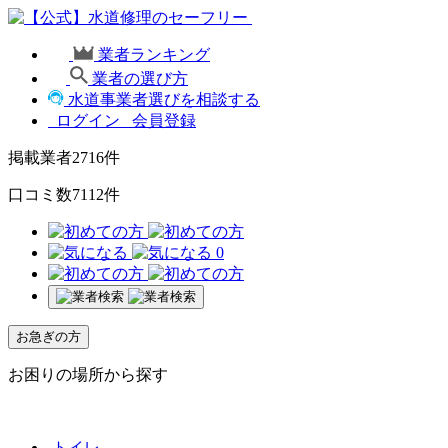
業者ランキング
業者の選び方
水道事業者選びを相談する
ログイン
会員登録
掲載業者
2716
件
口コミ数
7112
件
0
お急ぎの方
お困りの場所から探す
トイレ