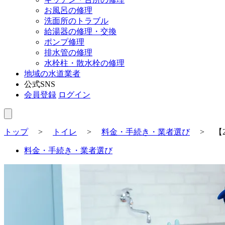
お風呂の修理
洗面所のトラブル
給湯器の修理・交換
ポンプ修理
排水管の修理
水栓柱・散水栓の修理
地域の水道業者
公式SNS
会員登録
ログイン
トップ
>
トイレ
>
料金・手続き・業者選び
>
【
料金・手続き・業者選び