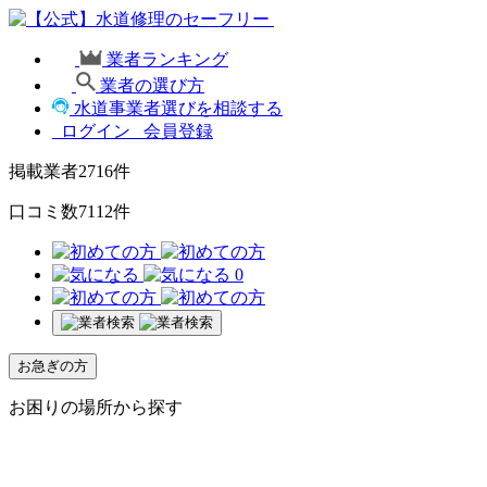
業者ランキング
業者の選び方
水道事業者選びを相談する
ログイン
会員登録
掲載業者
2716
件
口コミ数
7112
件
0
お急ぎの方
お困りの場所から探す