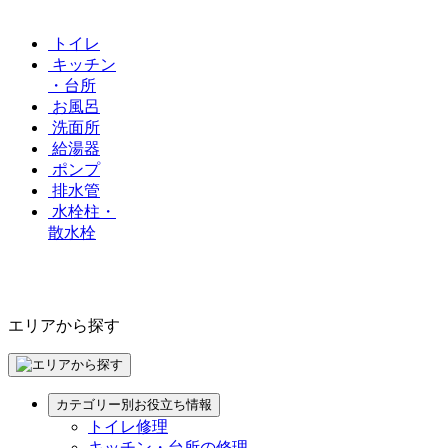
トイレ
キッチン
・台所
お風呂
洗面所
給湯器
ポンプ
排水管
水栓柱・
散水栓
エリアから探す
カテゴリー別お役立ち情報
トイレ修理
キッチン・台所の修理