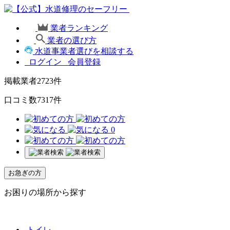
業者ランキング
業者の選び方
水道事業者選びを相談する
ログイン
会員登録
掲載業者
2723
件
口コミ数
7317
件
0
お急ぎの方
お困りの場所から探す
トイレ