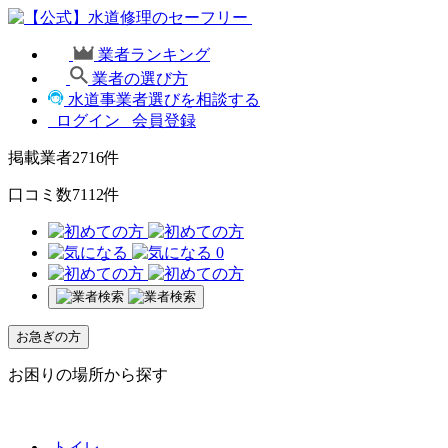
業者ランキング
業者の選び方
水道事業者選びを相談する
ログイン
会員登録
掲載業者
2716
件
口コミ数
7112
件
0
お急ぎの方
お困りの場所から探す
トイレ