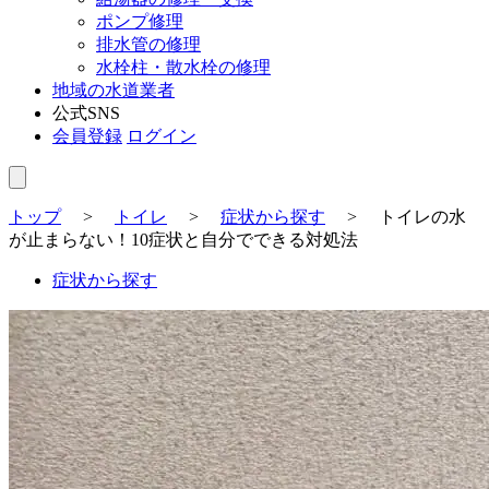
ポンプ修理
排水管の修理
水栓柱・散水栓の修理
地域の水道業者
公式SNS
会員登録
ログイン
トップ
>
トイレ
>
症状から探す
>
トイレの水
が止まらない！10症状と自分でできる対処法
症状から探す