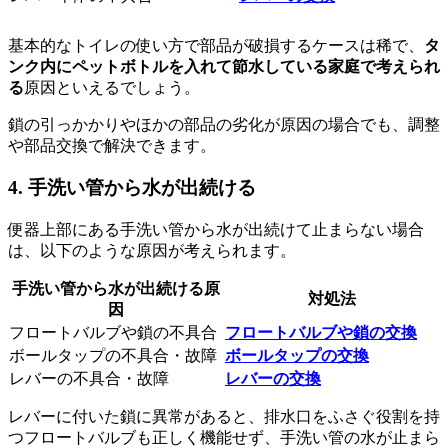
基本的なトイレの使い方で部品が破損するケースは稀で、
タ
ンク内にペットボトルを入れて節水している家庭で考えられ
る
原因といえるでしょう。
鎖の引っかかりやほかの部品の劣化が原因の場合でも、調整
や部品交換で解決できます。
4. 手洗い管から水が出続ける
便器上部にある手洗い管から水が出続けて止まらない場合
は、以下のような原因が考えられます。
手洗い管から水が出続ける原
対処法
因
フロートバルブや鎖の不具合
フロートバルブや鎖の交換
ボールタップの不具合・故障
ボールタップの交換
レバーの不具合・故障
レバーの交換
レバーに付いた鎖に異常があると、排水口をふさぐ役割を持
つフロートバルブも正しく機能せず、手洗い管の水が止まら