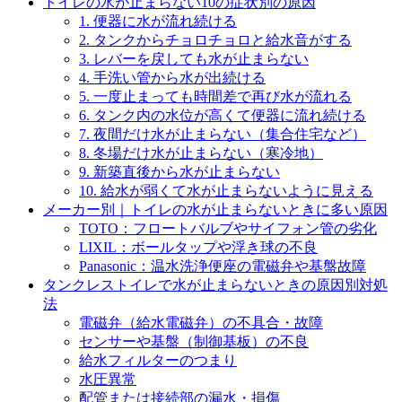
トイレの水が止まらない10の症状別の原因
1. 便器に水が流れ続ける
2. タンクからチョロチョロと給水音がする
3. レバーを戻しても水が止まらない
4. 手洗い管から水が出続ける
5. 一度止まっても時間差で再び水が流れる
6. タンク内の水位が高くて便器に流れ続ける
7. 夜間だけ水が止まらない（集合住宅など）
8. 冬場だけ水が止まらない（寒冷地）
9. 新築直後から水が止まらない
10. 給水が弱くて水が止まらないように見える
メーカー別｜トイレの水が止まらないときに多い原因
TOTO：フロートバルブやサイフォン管の劣化
LIXIL：ボールタップや浮き球の不良
Panasonic：温水洗浄便座の電磁弁や基盤故障
タンクレストイレで水が止まらないときの原因別対処
法
電磁弁（給水電磁弁）の不具合・故障
センサーや基盤（制御基板）の不良
給水フィルターのつまり
水圧異常
配管または接続部の漏水・損傷