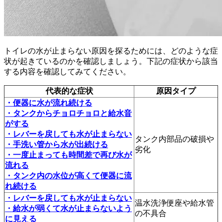
トイレの水が止まらない原因を探るためには、どのような症
状が起きているのかを確認しましょう。下記の症状から該当
する内容を確認してみてください。
代表的な症状
原因タイプ
・便器に水が流れ続ける
・タンクからチョロチョロと給水音
がする
・レバーを戻しても水が止まらない
タンク内部品の破損や
・手洗い管から水が出続ける
劣化
・一度止まっても時間差で再び水が
流れる
・タンク内の水位が高くて便器に流
れ続ける
・レバーを戻しても水が止まらない
温水洗浄便座や給水管
・給水が弱くて水が止まらないよう
の不具合
に見える