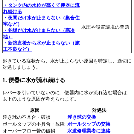
・タンク内の水位が高くて便器に流
れ続ける
・夜間だけ水が止まらない（集合住
宅など）
水圧や設置環境の問題
・冬場だけ水が止まらない（寒冷
地）
・新築直後から水が止まらない（施
工不良など）
起きている症状から、水が止まらない原因を特定し、適切に
対処しましょう。
1. 便器に水が流れ続ける
レバーを引いていないのに、便器内に水が流れ込む場合は、
以下のような原因が考えられます。
原因
対処法
浮き球の不具合・破損
浮き球の交換
ボールタップの不具合・故障
ボールタップの交換
オーバーフロー菅の破損
水道修理業者に連絡