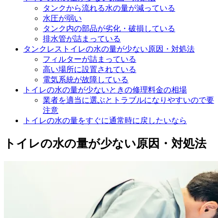
タンクから流れる水の量が減っている
水圧が弱い
タンク内の部品が劣化・破損している
排水管が詰まっている
タンクレストイレの水の量が少ない原因・対処法
フィルターが詰まっている
高い場所に設置されている
電気系統が故障している
トイレの水の量が少ないときの修理料金の相場
業者を適当に選ぶとトラブルになりやすいので要
注意
トイレの水の量をすぐに通常時に戻したいなら
トイレの水の量が少ない原因・対処法