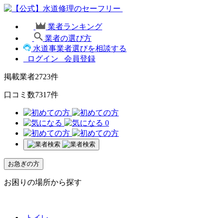
業者ランキング
業者の選び方
水道事業者選びを相談する
ログイン
会員登録
掲載業者
2723
件
口コミ数
7317
件
0
お急ぎの方
お困りの場所から探す
トイレ