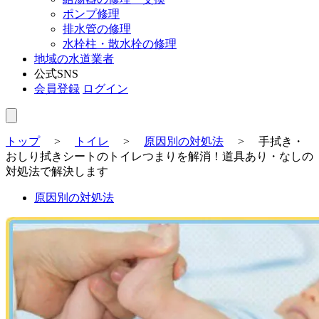
ポンプ修理
排水管の修理
水栓柱・散水栓の修理
地域の水道業者
公式SNS
会員登録
ログイン
トップ
>
トイレ
>
原因別の対処法
>
手拭き・
おしり拭きシートのトイレつまりを解消！道具あり・なしの
対処法で解決します
原因別の対処法