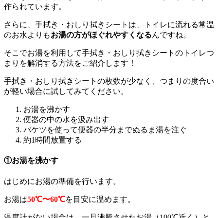
作られています。
さらに、手拭き・おしり拭きシートは、トイレに流れる常温
のお水よりも
お湯の方がほぐれやすくなる
んですね。
そこでお湯を利用して手拭き・おしり拭きシートのトイレつ
まりを解消する方法をご紹介します！
手拭き・おしり拭きシートの枚数が少なく、つまりの度合い
が軽い場合に試してみてください。
お湯を沸かす
便器の中の水を汲み出す
バケツを使って便器の半分までぬるま湯を注ぐ
約1時間放置する
①お湯を沸かす
はじめにお湯の準備を行います。
お湯は
50℃〜60℃
を目安に温めます。
温度計がない場合は、一旦沸騰させたお湯（100℃近く）と