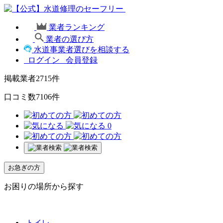
業者ランキング
業者の選び方
水道事業者選びを相談する
ログイン
会員登録
掲載業者
2715
件
口コミ数
7106
件
0
お急ぎの方
お困りの場所から探す
トイレ