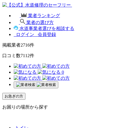
業者ランキング
業者の選び方
水道事業者選びを相談する
ログイン
会員登録
掲載業者
2716
件
口コミ数
7112
件
0
お急ぎの方
お困りの場所から探す
トイレ