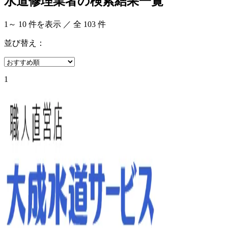
水道修理業者の検索結果一覧
1
～
10
件を表示 ／ 全
103
件
並び替え：
1