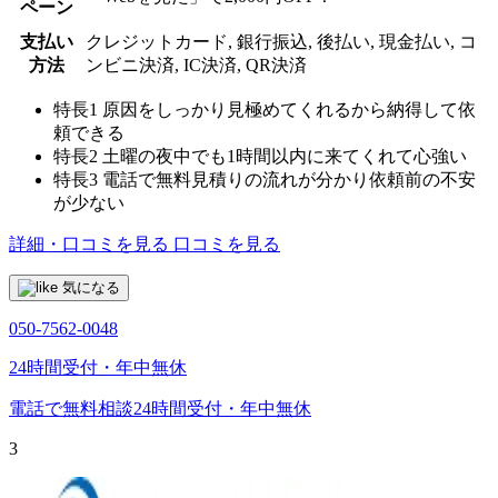
ペーン
支払い
クレジットカード, 銀行振込, 後払い, 現金払い, コ
方法
ンビニ決済, IC決済, QR決済
特長1
原因をしっかり見極めてくれるから納得して依
頼できる
特長2
土曜の夜中でも1時間以内に来てくれて心強い
特長3
電話で無料見積りの流れが分かり依頼前の不安
が少ない
詳細・口コミを見る
口コミを見る
気になる
050-7562-0048
24時間受付・年中無休
電話で無料相談
24時間受付・年中無休
3