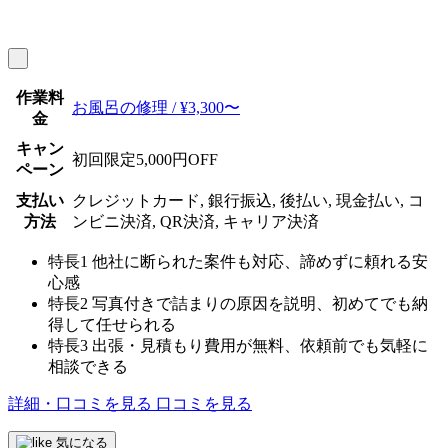
作業料
お風呂の修理 / ¥3,300〜
金
キャン
初回限定5,000円OFF
ペーン
支払い
クレジットカード, 銀行振込, 後払い, 現金払い, コ
方法
ンビニ決済, QR決済, キャリア決済
特長1
他社に断られた案件も対応、諦めずに頼れる安
心感
特長2
写真付きで詰まりの原因を説明、初めてでも納
得して任せられる
特長3
出張・見積もり費用が無料、依頼前でも気軽に
相談できる
詳細・口コミを見る
口コミを見る
気になる