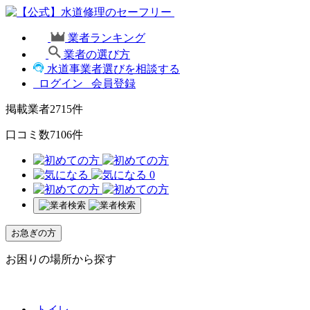
業者ランキング
業者の選び方
水道事業者選びを相談する
ログイン
会員登録
掲載業者
2715
件
口コミ数
7106
件
0
お急ぎの方
お困りの場所から探す
トイレ