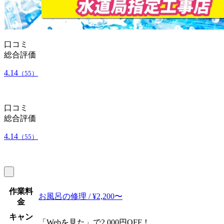
口コミ
総合評価
4.14
（55）
口コミ
総合評価
4.14
（55）
作業料
お風呂の修理 / ¥2,200〜
金
キャン
「Webを見た」で2,000円OFF！