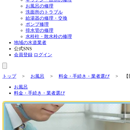
お風呂の修理
洗面所のトラブル
給湯器の修理・交換
ポンプ修理
排水管の修理
水栓柱・散水栓の修理
地域の水道業者
公式SNS
会員登録
ログイン
トップ
>
お風呂
>
料金・手続き・業者選び
>
【
お風呂
料金・手続き・業者選び