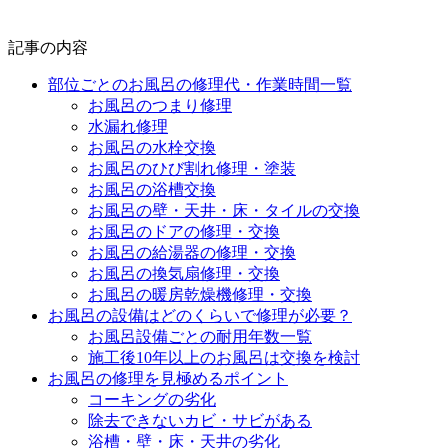
記事の内容
部位ごとのお風呂の修理代・作業時間一覧
お風呂のつまり修理
水漏れ修理
お風呂の水栓交換
お風呂のひび割れ修理・塗装
お風呂の浴槽交換
お風呂の壁・天井・床・タイルの交換
お風呂のドアの修理・交換
お風呂の給湯器の修理・交換
お風呂の換気扇修理・交換
お風呂の暖房乾燥機修理・交換
お風呂の設備はどのくらいで修理が必要？
お風呂設備ごとの耐用年数一覧
施工後10年以上のお風呂は交換を検討
お風呂の修理を見極めるポイント
コーキングの劣化
除去できないカビ・サビがある
浴槽・壁・床・天井の劣化