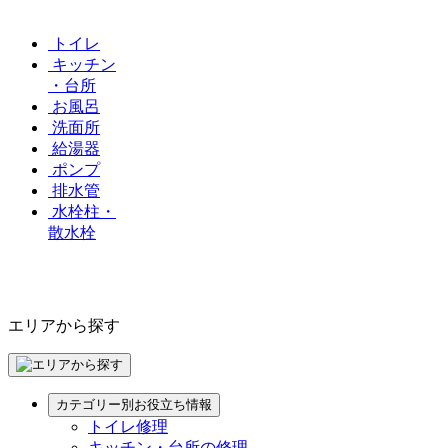
トイレ
キッチン
・台所
お風呂
洗面所
給湯器
ポンプ
排水管
水栓柱・
散水栓
エリアから探す
カテゴリー別お役立ち情報
トイレ修理
キッチン・台所の修理