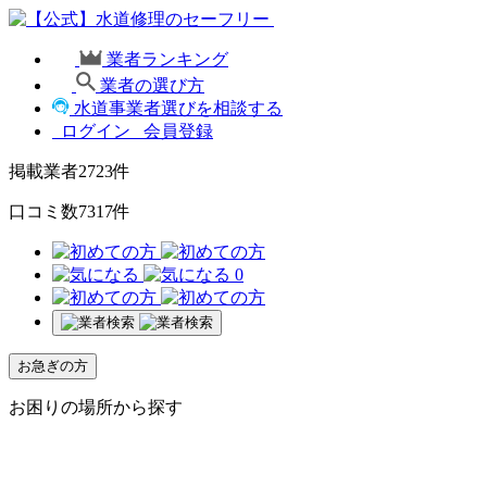
業者ランキング
業者の選び方
水道事業者選びを相談する
ログイン
会員登録
掲載業者
2723
件
口コミ数
7317
件
0
お急ぎの方
お困りの場所から探す