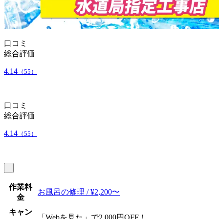
口コミ
総合評価
4.14
（55）
口コミ
総合評価
4.14
（55）
作業料
お風呂の修理 / ¥2,200〜
金
キャン
「Webを見た」で2,000円OFF！