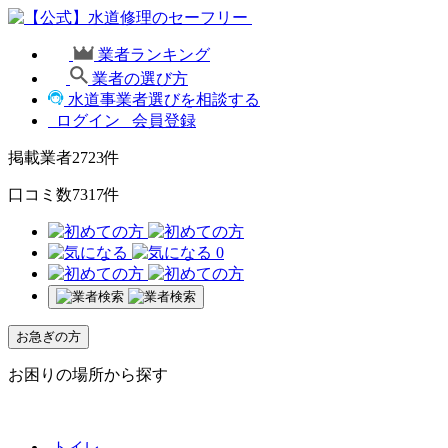
業者ランキング
業者の選び方
水道事業者選びを相談する
ログイン
会員登録
掲載業者
2723
件
口コミ数
7317
件
0
お急ぎの方
お困りの場所から探す
トイレ