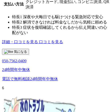
クレジットカード, 現金払い, コンビニ決済, QR
支払い方法
決済
特長1
深夜や大晦日でも駆けつける緊急対応で安心
特長2
解消できなければ料金なしだから気軽に頼める
特長3
症状を復唱確認してくれるから伝え間違いの心
配がない
詳細・口コミを見る
口コミを見る
気になる
050-7562-0409
24時間年中無休
電話で無料相談
24時間年中無休
6