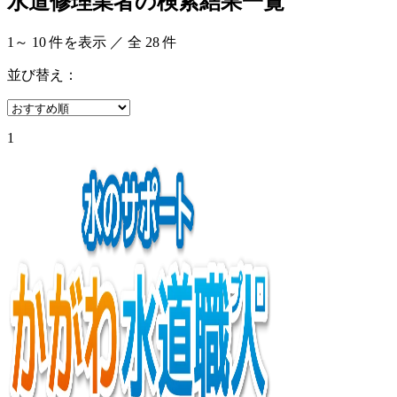
水道修理業者の検索結果一覧
1
～
10
件を表示 ／ 全
28
件
並び替え：
1