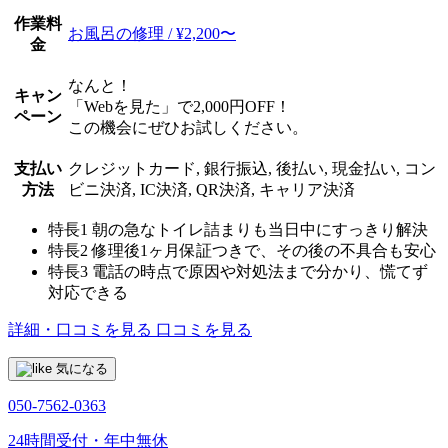
作業料
お風呂の修理 / ¥2,200〜
金
なんと！
キャン
「Webを見た」で2,000円OFF！
ペーン
この機会にぜひお試しください。
支払い
クレジットカード, 銀行振込, 後払い, 現金払い, コン
方法
ビニ決済, IC決済, QR決済, キャリア決済
特長1
朝の急なトイレ詰まりも当日中にすっきり解決
特長2
修理後1ヶ月保証つきで、その後の不具合も安心
特長3
電話の時点で原因や対処法まで分かり、慌てず
対応できる
詳細・口コミを見る
口コミを見る
気になる
050-7562-0363
24時間受付・年中無休