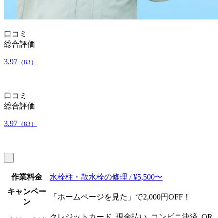
口コミ
総合評価
3.97
（83）
口コミ
総合評価
3.97
（83）
作業料金
水栓柱・散水栓の修理 / ¥5,500〜
キャンペー
「ホームページを見た」で2,000円OFF！
ン
クレジットカード, 現金払い, コンビニ決済, QR