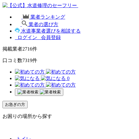
業者ランキング
業者の選び方
水道事業者選びを相談する
ログイン
会員登録
掲載業者
2716
件
口コミ数
7319
件
0
お急ぎの方
お困りの場所から探す
トイレ