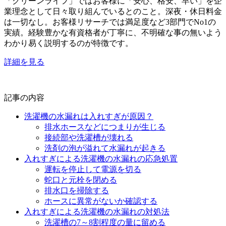
「クリーンライフ」ではお客様に「安心、格安、早い」を企
業理念として日々取り組んでいるとのこと。深夜・休日料金
は一切なし。お客様リサーチでは満足度など3部門でNo1の
実績。経験豊かな有資格者が丁寧に、不明確な事の無いよう
わかり易く説明するのが特徴です。
詳細を見る
記事の内容
洗濯機の水漏れは入れすぎが原因？
排水ホースなどにつまりが生じる
接続部や洗濯槽が壊れる
洗剤の泡が溢れて水漏れが起きる
入れすぎによる洗濯機の水漏れの応急処置
運転を停止して電源を切る
蛇口と元栓を閉める
排水口を掃除する
ホースに異常がないか確認する
入れすぎによる洗濯機の水漏れの対処法
洗濯槽の7～8割程度の量に留める