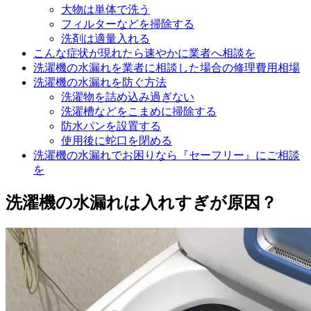
大物は単体で洗う
フィルターなどを掃除する
洗剤は適量入れる
こんな症状が現れたら速やかに業者へ相談を
洗濯機の水漏れを業者に相談した場合の修理費用相場
洗濯機の水漏れを防ぐ方法
洗濯物を詰め込み過ぎない
洗濯槽などをこまめに掃除する
防水パンを設置する
使用後に蛇口を閉める
洗濯機の水漏れでお困りなら『セーフリー』にご相談
を
洗濯機の水漏れは入れすぎが原因？