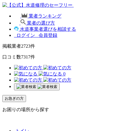
業者ランキング
業者の選び方
水道事業者選びを相談する
ログイン
会員登録
掲載業者
2723
件
口コミ数
7317
件
0
お急ぎの方
お困りの場所から探す
トイレ