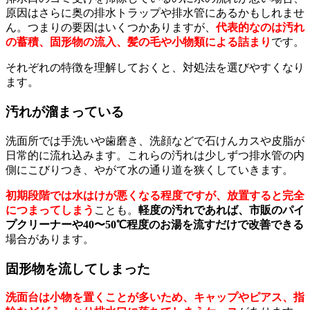
原因はさらに奥の排水トラップや排水管にあるかもしれませ
ん。つまりの要因はいくつかありますが、
代表的なのは汚れ
の蓄積、固形物の流入、髪の毛や小物類による詰まり
です。
それぞれの特徴を理解しておくと、対処法を選びやすくなり
ます。
汚れが溜まっている
洗面所では手洗いや歯磨き、洗顔などで石けんカスや皮脂が
日常的に流れ込みます。これらの汚れは少しずつ排水管の内
側にこびりつき、やがて水の通り道を狭くしていきます。
初期段階では水はけが悪くなる程度ですが、放置すると完全
につまってしまう
ことも。
軽度の汚れであれば、市販のパイ
プクリーナーや40〜50℃程度のお湯を流すだけで改善できる
場合があります。
固形物を流してしまった
洗面台は小物を置くことが多いため、キャップやピアス、指