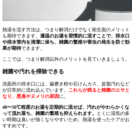
熱湯を流す方法は、つまり解消だけでなく衛生面のメリット
も期待できます。
適温のお湯を習慣的に流すことで、排水口
や排水管内を清潔に保ち、雑菌の繁殖や害虫の発生を防ぐ効
果が期待
できます。
ここでは、つまり解消以外のメリットを見ていきましょう。
雑菌や汚れを掃除できる
洗面所の排水口には、歯磨き粉や石けんカス、皮脂汚れなど
が日常的に流れ込んでいます。
これらが残ると雑菌のエサと
なり、悪臭やヌメリの原因
に。
40〜50℃程度のお湯を定期的に流せば、汚れがやわらかくな
って流れ落ち、雑菌の繁殖も抑えられます。
とくに湿気の多
い時期は臭いが強くなりやすいため、熱湯を使ったケアがお
すすめです。