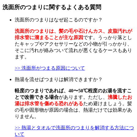
洗面所のつまりに関するよくある質問
洗面所のつまりはなぜ起こるのですか？
洗面所のつまりは、髪の毛や石けんカス、皮脂汚れが
排水管に溜まることが主な原因
です。うっかり落とし
たキャップやアクセサリーなどの小物が引っかかり、
そこに汚れが絡みついて流れが悪くなるケースもあり
ます。
>> 洗面所がつまる原因について
熱湯を流せばつまりは解消できますか？
軽度のつまりであれば、40〜50℃程度のお湯を流すこ
とで改善できる場合
があります。ただし、
沸騰したお
湯は排水管を傷める恐れがある
ため避けましょう。髪
の毛や固形物が原因の場合は、熱湯だけでは効果があ
りません。
>> 熱湯とタオルで洗面所のつまりを解消する方法につ
いて