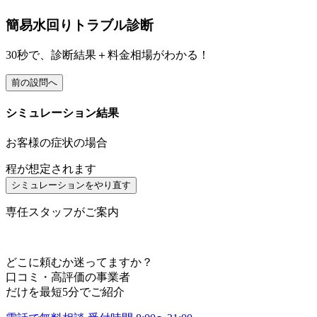
簡易水回りトラブル診断
30
秒で、
診断結果＋料金相場
がわかる！
前の設問へ
シミュレーション結果
お客様の症状の場合
程が想定されます
シミュレーションをやり直す
専任スタッフがご案内
どこに頼むか迷ってますか？
口コミ・高評価の事業者
だけを
最短
5
分
でご紹介