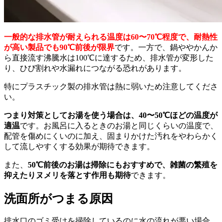
一般的な排水管が耐えられる温度は60〜70℃程度で、耐熱性
が高い製品でも90℃前後が限界
です。一方で、鍋ややかんか
ら直接流す沸騰水は100℃に達するため、排水管が変形した
り、ひび割れや水漏れにつながる恐れがあります。
特にプラスチック製の排水管は熱に弱いため注意してくださ
い。
つまり対策としてお湯を使う場合は、40〜50℃ほどの温度が
適温
です。お風呂に入るときのお湯と同じくらいの温度で、
配管を傷めにくいのに加え、固まりかけた汚れをやわらかく
して流しやすくする効果が期待できます。
また、
50℃前後のお湯は掃除にもおすすめで、雑菌の繁殖を
抑えたりヌメリを落とす作用も期待
できます。
洗面所がつまる原因
排水口のゴミ受けを掃除しているのに水の流れが悪い場合、