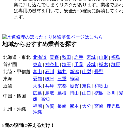
奥に押し込んでしまうリスクがあります。業者であれ
ば専用の機材を用いて、安全かつ確実に解消してくれ
ます。
地域からおすすめ業者を探す
北海道・東北
北海道
|
青森
|
秋田
|
岩手
|
宮城
|
山形
|
福島
首都圏
東京
|
神奈川
|
埼玉
|
千葉
|
茨城
|
栃木
|
群馬
北陸・甲信越
富山
|
石川
|
福井
|
新潟
|
山梨
|
長野
東海
愛知
|
岐阜
|
三重
|
静岡
近畿
大阪
|
兵庫
|
京都
|
滋賀
|
奈良
|
和歌山
広島
|
鳥取
|
島根
|
岡山
|
山口
|
徳島
|
香川
|
愛
中国・四国
媛
|
高知
福岡
|
佐賀
|
長崎
|
熊本
|
大分
|
宮崎
|
鹿児島
|
九州・沖縄
沖縄
8
問の設問に答えるだけ！