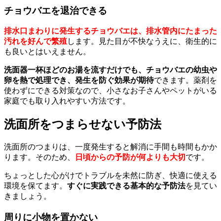
チョウバエを退治できる
排水口まわりに発生するチョウバエは、排水管内にたまった
汚れを好んで繁殖
します。見た目が不快なうえに、衛生的に
も良いとはいえません。
洗面器一杯ほどのお湯を流すだけでも、チョウバエの幼虫や
卵を熱で処理でき、発生を防ぐ効果が期待
できます。薬剤を
使わずにできる対策なので、小さなお子さんやペットがいる
家庭でも取り入れやすい方法です。
洗面所をつまらせない予防法
洗面所のつまりは、一度発生すると解消に手間も時間もかか
ります。そのため、
日頃からの予防が何よりも大切
です。
ちょっとした心がけでトラブルを未然に防ぎ、快適に使える
環境を保てます。
すぐに実践できる基本的な予防法
を見てい
きましょう。
周りに小物を置かない