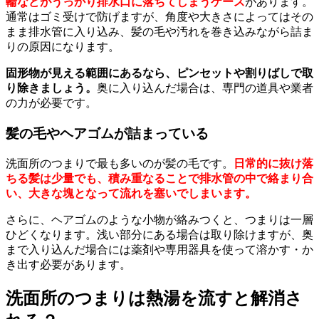
輪などがうっかり排水口に落ちてしまうケース
があります。
通常はゴミ受けで防げますが、角度や大きさによってはその
まま排水管に入り込み、髪の毛や汚れを巻き込みながら詰ま
りの原因になります。
固形物が見える範囲にあるなら、ピンセットや割りばしで取
り除きましょう。
奥に入り込んだ場合は、専門の道具や業者
の力が必要です。
髪の毛やヘアゴムが詰まっている
洗面所のつまりで最も多いのが髪の毛です。
日常的に抜け落
ちる髪は少量でも、積み重なることで排水管の中で絡まり合
い、大きな塊となって流れを塞いでしまいます。
さらに、ヘアゴムのような小物が絡みつくと、つまりは一層
ひどくなります。浅い部分にある場合は取り除けますが、奥
まで入り込んだ場合には薬剤や専用器具を使って溶かす・か
き出す必要があります。
洗面所のつまりは熱湯を流すと解消さ