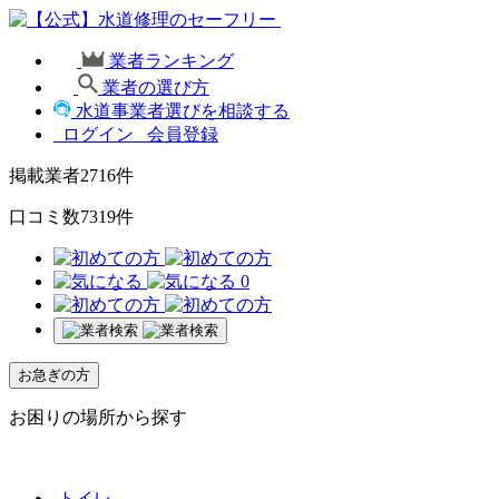
業者ランキング
業者の選び方
水道事業者選びを相談する
ログイン
会員登録
掲載業者
2716
件
口コミ数
7319
件
0
お急ぎの方
お困りの場所から探す
トイレ