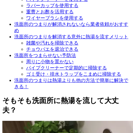
ラバーカップを使用する
重曹とお酢を活用する
ワイヤーブラシを使用する
洗面所のつまりが解消されないなら業者依頼がおすす
め
洗面所のつまりを解消する意外に熱湯を流すメリット
雑菌や汚れを掃除できる
チョウバエを退治できる
洗面所をつまらせない予防法
周りに小物を置かない
パイプクリーナーで定期的に掃除する
ゴミ受け・排水トラップをこまめに掃除する
洗面所のつまりは熱湯よりも他の方法で簡単に解決で
きる！
そもそも洗面所に熱湯を流して大丈
夫？