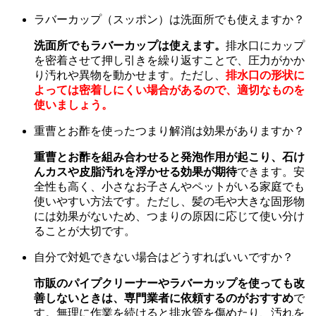
ラバーカップ（スッポン）は洗面所でも使えますか？
洗面所でもラバーカップは使えます。
排水口にカップ
を密着させて押し引きを繰り返すことで、圧力がかか
り汚れや異物を動かせます。ただし、
排水口の形状に
よっては密着しにくい場合があるので、適切なものを
使いましょう。
重曹とお酢を使ったつまり解消は効果がありますか？
重曹とお酢を組み合わせると発泡作用が起こり、石け
んカスや皮脂汚れを浮かせる効果が期待
できます。安
全性も高く、小さなお子さんやペットがいる家庭でも
使いやすい方法です。ただし、髪の毛や大きな固形物
には効果がないため、つまりの原因に応じて使い分け
ることが大切です。
自分で対処できない場合はどうすればいいですか？
市販のパイプクリーナーやラバーカップを使っても改
善しないときは、専門業者に依頼するのがおすすめ
で
す。無理に作業を続けると排水管を傷めたり、汚れを