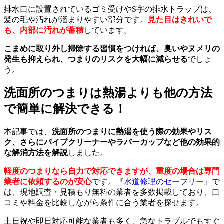
排水口に設置されているゴミ受けやS字の排水トラップは、
髪の毛や汚れが溜まりやすい部分です。
見た目はきれいで
も、内部に汚れが蓄積
しています。
こまめに取り外し掃除する習慣をつければ、臭いやヌメリの
発生も抑えられ、つまりのリスクを大幅に減らせる
でしょ
う。
洗面所のつまりは熱湯よりも他の方法
で簡単に解決できる！
本記事では、
洗面所のつまりに熱湯を使う際の効果やリス
ク、さらにパイプクリーナーやラバーカップなど他の効果的
な解消方法を解説
しました。
軽度のつまりなら自力で対応できますが、重度の場合は専門
業者に依頼するのが安心
です。『
水道修理のセーフリー
』で
は、現地調査・見積もり無料の業者を多数掲載しており、口
コミや料金を比較しながら条件に合う業者を探せます。
土日祝や即日対応可能な業者も多く、急なトラブルでもすぐ