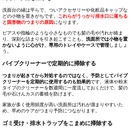
洗面台の縁は平らで、ついアクセサリーや化粧品キャップな
どの小物を置きがちです。
これらがうっかり排水口に落ちる
と固形物のつまりの原因
になります。
ピアスや指輪のような小さなものでも髪の毛や汚れが絡ま
り、深刻な詰まりを引き起こすことも。
洗面所では小物を置
かないように心がけ、専用のトレイやケースで管理
しましょ
う。
パイプクリーナーで定期的に掃除する
つまりが起きてから対処するのではなく、予防としてパイプ
クリーナーを定期的に使用するのも効果的
です。液体や粉末
タイプのクリーナーを数週間に一度流しておくだけで、髪の
毛や石けんカスの蓄積を防げます。
家族が多く使用頻度が高い洗面所は汚れが溜まりやすいた
め、早めのケアがつまり予防につながります。
ゴミ受け・排水トラップをこまめに掃除する