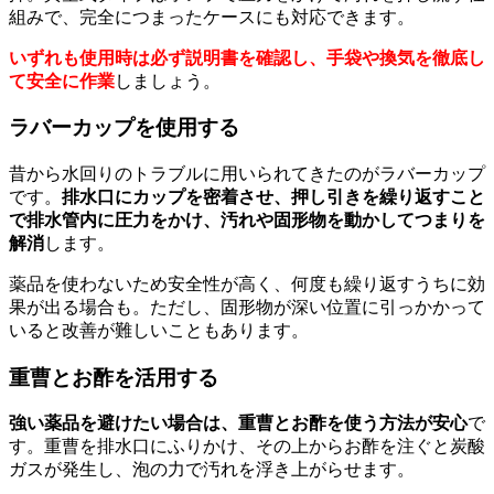
組みで、完全につまったケースにも対応できます。
いずれも使用時は必ず説明書を確認し、手袋や換気を徹底し
て安全に作業
しましょう。
ラバーカップを使用する
昔から水回りのトラブルに用いられてきたのがラバーカップ
です。
排水口にカップを密着させ、押し引きを繰り返すこと
で排水管内に圧力をかけ、汚れや固形物を動かしてつまりを
解消
します。
薬品を使わないため安全性が高く、何度も繰り返すうちに効
果が出る場合も。ただし、固形物が深い位置に引っかかって
いると改善が難しいこともあります。
重曹とお酢を活用する
強い薬品を避けたい場合は、重曹とお酢を使う方法が安心
で
す。重曹を排水口にふりかけ、その上からお酢を注ぐと炭酸
ガスが発生し、泡の力で汚れを浮き上がらせます。