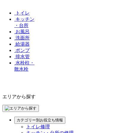
トイレ
キッチン
・台所
お風呂
洗面所
給湯器
ポンプ
排水管
水栓柱・
散水栓
エリアから探す
カテゴリー別お役立ち情報
トイレ修理
キッチン・台所の修理