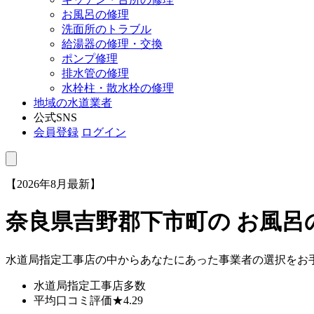
お風呂の修理
洗面所のトラブル
給湯器の修理・交換
ポンプ修理
排水管の修理
水栓柱・散水栓の修理
地域の水道業者
公式SNS
会員登録
ログイン
【2026年8月最新】
奈良県吉野郡下市町
の お風
水道局指定工事店の中からあなたにあった事業者の選択をお
水道局指定工事店
多数
平均口コミ評価
★4.29