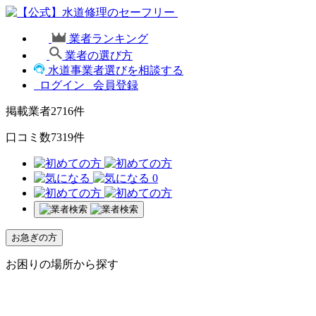
業者ランキング
業者の選び方
水道事業者選びを相談する
ログイン
会員登録
掲載業者
2716
件
口コミ数
7319
件
0
お急ぎの方
お困りの場所から探す