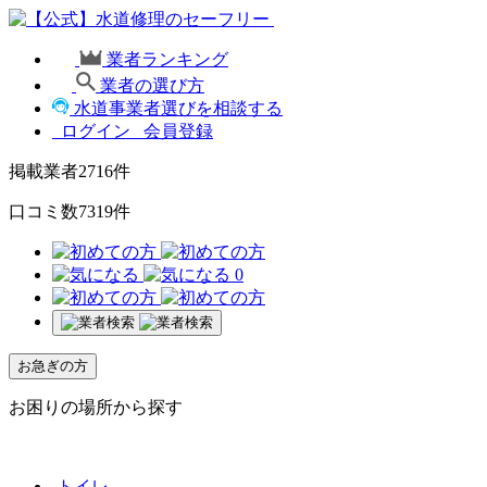
業者ランキング
業者の選び方
水道事業者選びを相談する
ログイン
会員登録
掲載業者
2716
件
口コミ数
7319
件
0
お急ぎの方
お困りの場所から探す
トイレ