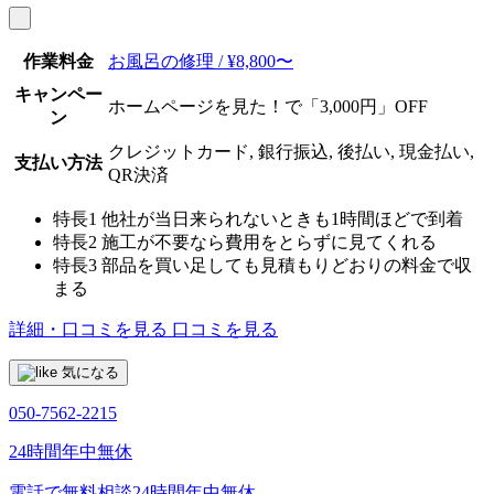
作業料金
お風呂の修理 / ¥8,800〜
キャンペー
ホームページを見た！で「3,000円」OFF
ン
クレジットカード, 銀行振込, 後払い, 現金払い,
支払い方法
QR決済
特長1
他社が当日来られないときも1時間ほどで到着
特長2
施工が不要なら費用をとらずに見てくれる
特長3
部品を買い足しても見積もりどおりの料金で収
まる
詳細・口コミを見る
口コミを見る
気になる
050-7562-2215
24時間年中無休
電話で無料相談
24時間年中無休