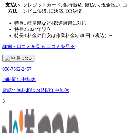
支払い
クレジットカード, 銀行振込, 後払い, 現金払い, コ
方法
ンビニ決済, IC決済, QR決済
特長1
岐阜県など4都道府県に対応
特長2
2024年設立
特長3
料金の目安は作業料金6,600円（税込）~
詳細・口コミを見る
口コミを見る
気になる
050-7562-2457
24時間年中無休
電話で無料相談
24時間年中無休
3