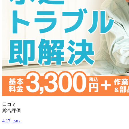
口コミ
総合評価
4.17
（58）