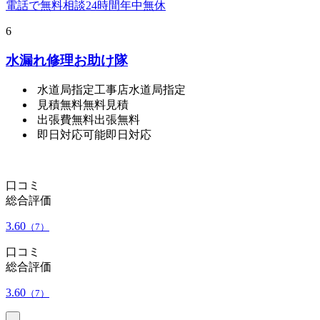
電話で無料相談
24時間年中無休
6
水漏れ修理お助け隊
水道局指定工事店
水道局指定
見積無料
無料見積
出張費無料
出張無料
即日対応可能
即日対応
口コミ
総合評価
3.60
（7）
口コミ
総合評価
3.60
（7）