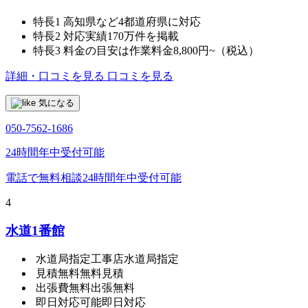
特長1
高知県など4都道府県に対応
特長2
対応実績170万件を掲載
特長3
料金の目安は作業料金8,800円~（税込）
詳細・口コミを見る
口コミを見る
気になる
050-7562-1686
24時間年中受付可能
電話で無料相談
24時間年中受付可能
4
水道1番館
水道局指定工事店
水道局指定
見積無料
無料見積
出張費無料
出張無料
即日対応可能
即日対応