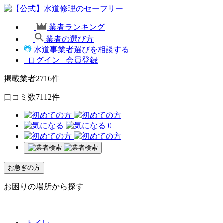
業者ランキング
業者の選び方
水道事業者選びを相談する
ログイン
会員登録
掲載業者
2716
件
口コミ数
7112
件
0
お急ぎの方
お困りの場所から探す
トイレ