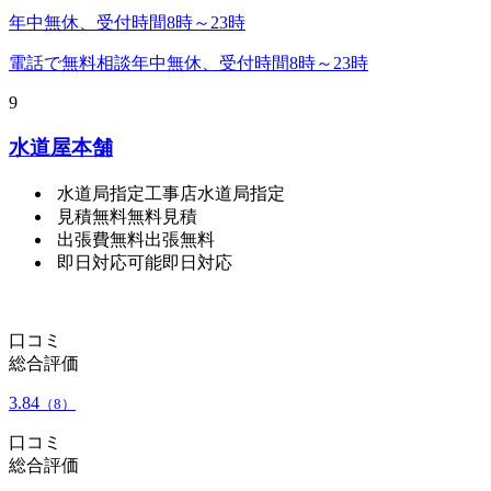
年中無休、受付時間8時～23時
電話で無料相談
年中無休、受付時間8時～23時
9
水道屋本舗
水道局指定工事店
水道局指定
見積無料
無料見積
出張費無料
出張無料
即日対応可能
即日対応
口コミ
総合評価
3.84
（8）
口コミ
総合評価