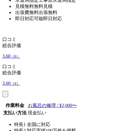
水道局指定工事店
水道局指定
見積無料
無料見積
出張費無料
出張無料
即日対応可能
即日対応
口コミ
総合評価
3.60
（6）
口コミ
総合評価
3.60
（6）
作業料金
お風呂の修理 / ¥2,000〜
支払い方法
現金払い
特長1
全国に対応
特長2
対応実績100万件を掲載