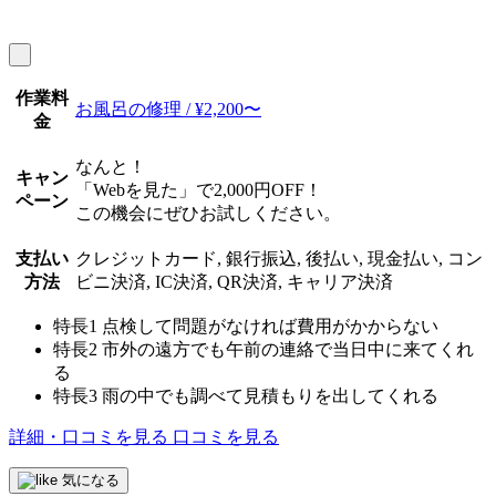
作業料
お風呂の修理 / ¥2,200〜
金
なんと！
キャン
「Webを見た」で2,000円OFF！
ペーン
この機会にぜひお試しください。
支払い
クレジットカード, 銀行振込, 後払い, 現金払い, コン
方法
ビニ決済, IC決済, QR決済, キャリア決済
特長1
点検して問題がなければ費用がかからない
特長2
市外の遠方でも午前の連絡で当日中に来てくれ
る
特長3
雨の中でも調べて見積もりを出してくれる
詳細・口コミを見る
口コミを見る
気になる