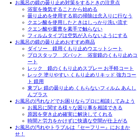
お風呂の鏡の曇り止め対策をするときの注意点
浴室を換気することから始める
曇り止めを使用する前の掃除は念入りに行なう
クエン酸を使用したときはしっかり洗い流す
クエン酸や重曹を素手で触らない
フィルムタイプは空気が入らないようにする
お風呂の鏡の曇り止めおすすめ商品
ダイソー 鏡用くもり止めウエットシート
プロスタッフ ズバッと 浴室鏡のくもり止めコ
ート
レック 鏡のくもり止めスプレー お手軽コート
レック 塗りやすい くもり止めリキッド 強力コー
ト 鏡用
東プレ 鏡の曇り止め くもらないフィルム あんし
んプラス
お風呂の汚れなどでお困りならプロに相談してみよう
お風呂に関する様々な困り事を相談できる
原因を突き止め確実に解決してくれる
時間と労力をかけずに快適な空間が仕上がる
お風呂の汚れやトラブルは『セーフリー』におまか
せ！