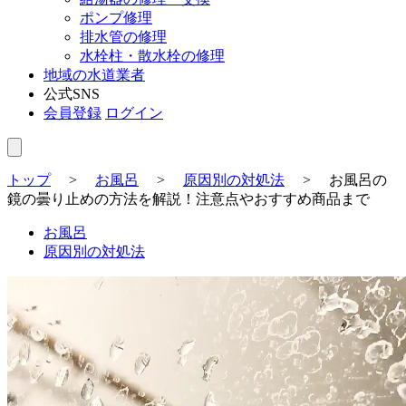
ポンプ修理
排水管の修理
水栓柱・散水栓の修理
地域の水道業者
公式SNS
会員登録
ログイン
トップ
>
お風呂
>
原因別の対処法
>
お風呂の
鏡の曇り止めの方法を解説！注意点やおすすめ商品まで
お風呂
原因別の対処法