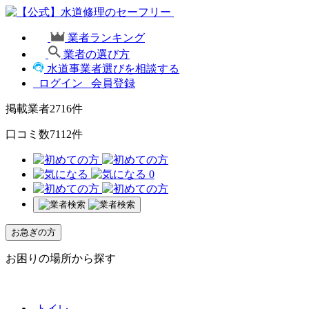
業者ランキング
業者の選び方
水道事業者選びを相談する
ログイン
会員登録
掲載業者
2716
件
口コミ数
7112
件
0
お急ぎの方
お困りの場所から探す
トイレ