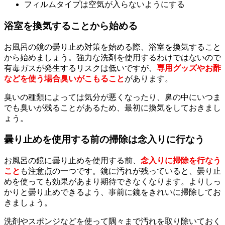
フィルムタイプは空気が入らないようにする
浴室を換気することから始める
お風呂の鏡の曇り止め対策を始める際、浴室を換気すること
から始めましょう。強力な洗剤を使用するわけではないので
有毒ガスが発生するリスクは低いですが、
専用グッズやお酢
などを使う場合臭いがこもること
があります。
臭いの種類によっては気分が悪くなったり、鼻の中にいつま
でも臭いが残ることがあるため、最初に換気をしておきまし
ょう。
曇り止めを使用する前の掃除は念入りに行なう
お風呂の鏡に曇り止めを使用する前、
念入りに掃除を行なう
こと
も注意点の一つです。鏡に汚れが残っていると、曇り止
めを使っても効果があまり期待できなくなります。よりしっ
かりと曇り止めできるよう、事前に鏡をきれいに掃除してお
きましょう。
洗剤やスポンジなどを使って隅々まで汚れを取り除いておく