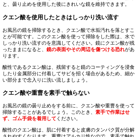
と、曇り止めを使用した後にきれいな鏡を維持できます。
クエン酸を使用したときはしっかり洗い流す
お風呂の鏡を掃除するとき、クエン酸で水垢汚れを落とすこ
とが可能です。このクエン酸を使って掃除をした際は、水で
しっかり洗い流すのを意識してください。鏡にクエン酸が残
ったままになると、
鏡の表面やその周辺を傷つける恐れ
があ
ります。
酸性であるクエン酸は、残留すると鏡のコーティングを浸食
したり金属部分に付着してサビを招く場合があるため、細か
い部分まで念入りに洗い流しましょう。
クエン酸や重曹を素手で触らない
お風呂の鏡の曇り止めをする前に、クエン酸や重曹を使って
掃除することがあるでしょう。このとき、
素手で作業はせ
ず、ゴム手袋を着用して
ください。
酸性のクエン酸は、肌に付着すると皮膚のタンパク質が分解
されやすくなります。重曹はアルカリ性なので、素手で触れ