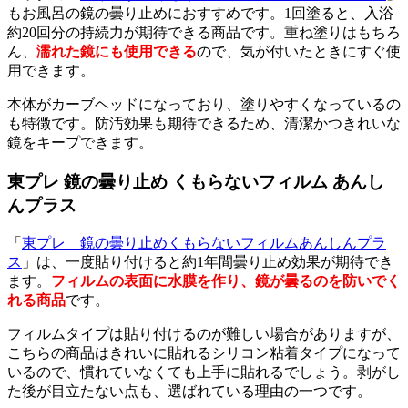
もお風呂の鏡の曇り止めにおすすめです。1回塗ると、入浴
約20回分の持続力が期待できる商品です。重ね塗りはもちろ
ん、
濡れた鏡にも使用できる
ので、気が付いたときにすぐ使
用できます。
本体がカーブヘッドになっており、塗りやすくなっているの
も特徴です。防汚効果も期待できるため、清潔かつきれいな
鏡をキープできます。
東プレ 鏡の曇り止め くもらないフィルム あんし
んプラス
「
東プレ 鏡の曇り止めくもらないフィルムあんしんプラ
ス
」は、一度貼り付けると約1年間曇り止め効果が期待でき
ます。
フィルムの表面に水膜を作り、鏡が曇るのを防いでく
れる商品
です。
フィルムタイプは貼り付けるのが難しい場合がありますが、
こちらの商品はきれいに貼れるシリコン粘着タイプになって
いるので、慣れていなくても上手に貼れるでしょう。剥がし
た後が目立たない点も、選ばれている理由の一つです。