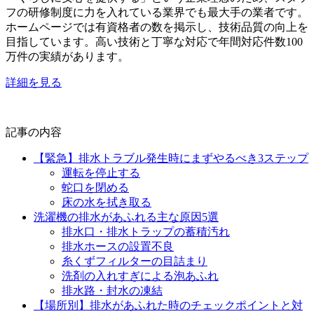
フの研修制度に力を入れている業界でも最大手の業者です。
ホームページでは有資格者の数を掲示し、技術品質の向上を
目指しています。高い技術と丁寧な対応で年間対応件数100
万件の実績があります。
詳細を見る
記事の内容
【緊急】排水トラブル発生時にまずやるべき3ステップ
運転を停止する
蛇口を閉める
床の水を拭き取る
洗濯機の排水があふれる主な原因5選
排水口・排水トラップの蓄積汚れ
排水ホースの設置不良
糸くずフィルターの目詰まり
洗剤の入れすぎによる泡あふれ
排水路・封水の凍結
【場所別】排水があふれた時のチェックポイントと対