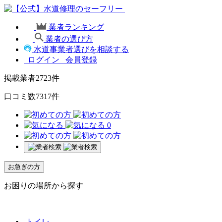
業者ランキング
業者の選び方
水道事業者選びを相談する
ログイン
会員登録
掲載業者
2723
件
口コミ数
7317
件
0
お急ぎの方
お困りの場所から探す
トイレ