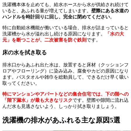
洗濯機本体を止めても、給水ホースから水が供給され続けて
いると、あふれる量が増えてしまいます。
壁際にある水道の
ハンドルを時計回りに回し、完全に閉めてください
。
特に自動給水機能が働いている場合、排水が詰まっていると
洗濯槽から水が溢れ出し続ける原因になります。
「水の大
元」を断つことが、二次被害を防ぐ鉄則
です。
床の水を拭き取る
排水口からあふれ出た水は、放置すると床材（クッションフ
ロアやフローリング）に染み込み、腐食やカビの原因になり
ます。バスタオルや雑巾を総動員して、できるだけ早く吸い
取ってください。
特にマンションやアパートなどの集合住宅では、下の階への
「階下漏水」が最も大きなリスク
です。壁際や隙間に流れ込
んだ水も見逃さないよう、しっかり拭き取りましょう。
洗濯機の排水があふれる主な原因5選