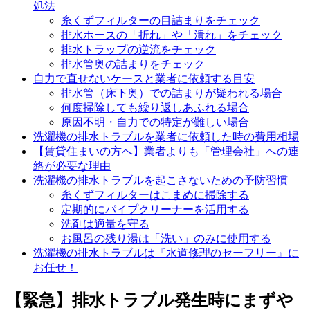
処法
糸くずフィルターの目詰まりをチェック
排水ホースの「折れ」や「潰れ」をチェック
排水トラップの逆流をチェック
排水管奥の詰まりをチェック
自力で直せないケースと業者に依頼する目安
排水管（床下奥）での詰まりが疑われる場合
何度掃除しても繰り返しあふれる場合
原因不明・自力での特定が難しい場合
洗濯機の排水トラブルを業者に依頼した時の費用相場
【賃貸住まいの方へ】業者よりも「管理会社」への連
絡が必要な理由
洗濯機の排水トラブルを起こさないための予防習慣
糸くずフィルターはこまめに掃除する
定期的にパイプクリーナーを活用する
洗剤は適量を守る
お風呂の残り湯は「洗い」のみに使用する
洗濯機の排水トラブルは『水道修理のセーフリー』に
お任せ！
【緊急】排水トラブル発生時にまずや