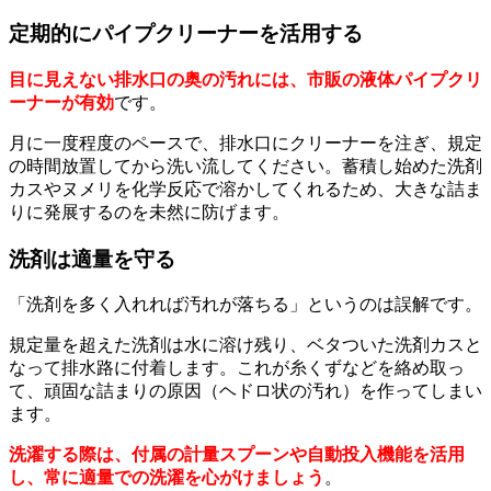
定期的にパイプクリーナーを活用する
目に見えない排水口の奥の汚れには、市販の液体パイプクリ
ーナーが有効
です。
月に一度程度のペースで、排水口にクリーナーを注ぎ、規定
の時間放置してから洗い流してください。蓄積し始めた洗剤
カスやヌメリを化学反応で溶かしてくれるため、大きな詰ま
りに発展するのを未然に防げます。
洗剤は適量を守る
「洗剤を多く入れれば汚れが落ちる」というのは誤解です。
規定量を超えた洗剤は水に溶け残り、ベタついた洗剤カスと
なって排水路に付着します。これが糸くずなどを絡め取っ
て、頑固な詰まりの原因（ヘドロ状の汚れ）を作ってしまい
ます。
洗濯する際は、付属の計量スプーンや自動投入機能を活用
し、常に適量での洗濯を心がけましょう
。