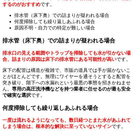
するのがおすすめ
です。
排水管（床下奥）での詰まりが疑われる場合
何度掃除しても繰り返しあふれる場合
原因不明・自力での特定が難しい場合
排水管（床下奥）での詰まりが疑われる場合
排水口の見える範囲やトラップを掃除しても水が引かない場
合、詰まりの原因は床下の排水管にある可能性が高い
です。
床下の配管は構造が複雑で、市販の道具では手が届かないこ
とがほとんどです。無理にワイヤーを通そうとすると配管を
突き破り、階下への水漏れという最悪の事態を招きかねませ
ん。
専用の高圧洗浄機などを持つ業者に任せるのが最も安全
で確実な選択
です。
何度掃除しても繰り返しあふれる場合
一度は流れるようになっても、数日経つとまた水があふれて
しまう場合は、根本的な解決に至っていないサイン
です。