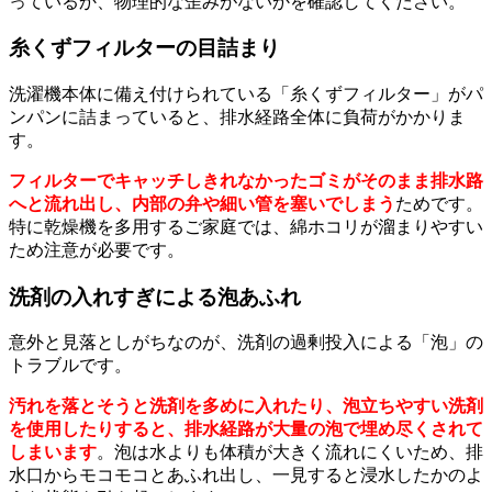
っているか、物理的な歪みがないかを確認してください。
糸くずフィルターの目詰まり
洗濯機本体に備え付けられている「糸くずフィルター」がパ
ンパンに詰まっていると、排水経路全体に負荷がかかりま
す。
フィルターでキャッチしきれなかったゴミがそのまま排水路
へと流れ出し、内部の弁や細い管を塞いでしまう
ためです。
特に乾燥機を多用するご家庭では、綿ホコリが溜まりやすい
ため注意が必要です。
洗剤の入れすぎによる泡あふれ
意外と見落としがちなのが、洗剤の過剰投入による「泡」の
トラブルです。
汚れを落とそうと洗剤を多めに入れたり、泡立ちやすい洗剤
を使用したりすると、排水経路が大量の泡で埋め尽くされて
しまいます
。泡は水よりも体積が大きく流れにくいため、排
水口からモコモコとあふれ出し、一見すると浸水したかのよ