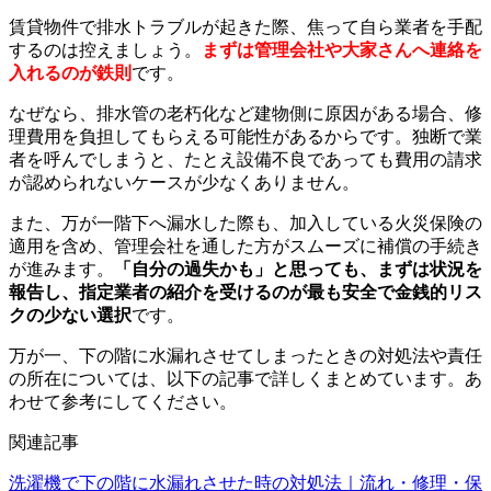
賃貸物件で排水トラブルが起きた際、焦って自ら業者を手配
するのは控えましょう。
まずは管理会社や大家さんへ連絡を
入れるのが鉄則
です。
なぜなら、排水管の老朽化など建物側に原因がある場合、修
理費用を負担してもらえる可能性があるからです。独断で業
者を呼んでしまうと、たとえ設備不良であっても費用の請求
が認められないケースが少なくありません。
また、万が一階下へ漏水した際も、加入している火災保険の
適用を含め、管理会社を通した方がスムーズに補償の手続き
が進みます。
「自分の過失かも」と思っても、まずは状況を
報告し、指定業者の紹介を受けるのが最も安全で金銭的リス
クの少ない選択
です。
万が一、下の階に水漏れさせてしまったときの対処法や責任
の所在については、以下の記事で詳しくまとめています。あ
わせて参考にしてください。
関連記事
洗濯機で下の階に水漏れさせた時の対処法｜流れ・修理・保