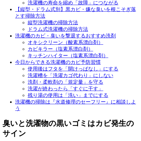
洗濯機の寿命を縮め「故障」につながる
【縦型・ドラム式別】黒カビ・嫌な臭いを根こそぎ落
とす掃除方法
縦型洗濯機の掃除方法
ドラム式洗濯機の掃除方法
洗濯機のカビ・臭いを撃退するおすすめ洗剤
オキシクリーン（酸素系漂白剤）
カビキラー（塩素系漂白剤）
キッチンハイター（塩素系漂白剤）
今日からできる洗濯機のカビ予防習慣
使用後はフタを「開けっぱなし」にする
洗濯槽を「洗濯カゴ代わり」にしない
洗剤・柔軟剤の「規定量」を守る
洗濯が終わったら「すぐに干す」
残り湯の使用は「洗い」までにする
洗濯機の掃除は『水道修理のセーフリー』に相談しよ
う
臭いと洗濯物の黒いゴミはカビ発生の
サイン