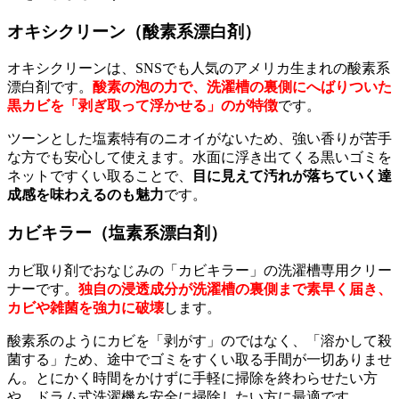
オキシクリーン（酸素系漂白剤）
オキシクリーンは、SNSでも人気のアメリカ生まれの酸素系
漂白剤です。
酸素の泡の力で、洗濯槽の裏側にへばりついた
黒カビを「剥ぎ取って浮かせる」のが特徴
です。
ツーンとした塩素特有のニオイがないため、強い香りが苦手
な方でも安心して使えます。水面に浮き出てくる黒いゴミを
ネットですくい取ることで、
目に見えて汚れが落ちていく達
成感を味わえるのも魅力
です。
カビキラー（塩素系漂白剤）
カビ取り剤でおなじみの「カビキラー」の洗濯槽専用クリー
ナーです。
独自の浸透成分が洗濯槽の裏側まで素早く届き、
カビや雑菌を強力に破壊
します。
酸素系のようにカビを「剥がす」のではなく、「溶かして殺
菌する」ため、途中でゴミをすくい取る手間が一切ありませ
ん。とにかく時間をかけずに手軽に掃除を終わらせたい方
や、ドラム式洗濯機を安全に掃除したい方に最適です。