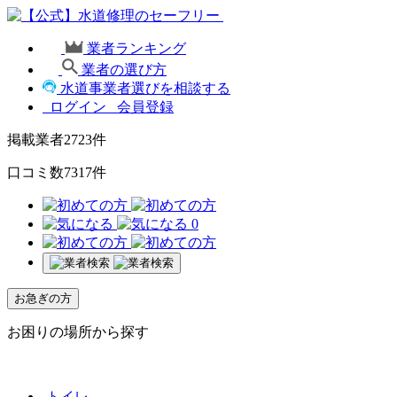
業者ランキング
業者の選び方
水道事業者選びを相談する
ログイン
会員登録
掲載業者
2723
件
口コミ数
7317
件
0
お急ぎの方
お困りの場所から探す
トイレ