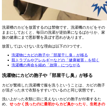
洗濯槽のカビを放置するのは禁物です。洗濯機のカビをその
ままにしておくと、毎日の洗濯が逆効果になるばかりか、家
族の健康にまで悪影響を及ぼす恐れがあります。
放置してはいけない主な理由は以下の3つです。
洗濯物にカビの胞子や「部屋干し臭」が移る
肌トラブルやアレルギーなどの「健康被害」を招く
洗濯機の寿命を縮め「故障」につながる
洗濯物にカビの胞子や「部屋干し臭」が移る
カビが繁殖した洗濯機で服を洗うということは、カビの胞子
が混ざった水で衣類をすすいでいるのと同じ状態です。
洗い上がった衣類に目に見えないカビの胞子が付着するた
め、
せっかく洗ったのに最初からカビ臭かったり、生乾きの