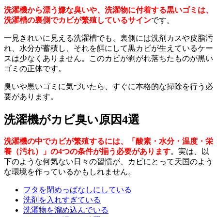
洗濯機から漂う嫌な臭いや、洗濯物に付着する黒いゴミは、
洗濯槽の裏側でカビが繁殖しているサイン
です。
一見きれいに見える洗濯槽でも、裏側には洗剤カスや皮脂汚
れ、水分が蓄積し、それを餌にして黒カビが生えているケー
スは少なくありません。このカビが剥がれ落ちたものが黒い
ゴミの正体です。
臭いや黒いゴミに気づいたら、すぐに本格的な掃除を行う必
要があります。
洗濯機がカビ臭い原因4選
洗濯機の中でカビが繁殖するには、「酸素・水分・温度・栄
養（汚れ）」の4つの条件が揃う必要があります
。実は、以
下のような何気ない日々の習慣が、カビにとって天国のよう
な環境を作っているかもしれません。
フタを閉めっぱなしにしている
洗剤を入れすぎている
洗濯物を溜め込んでいる