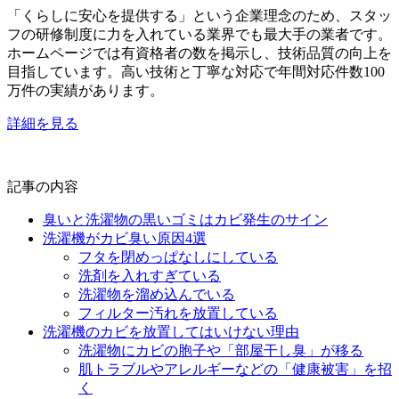
「くらしに安心を提供する」という企業理念のため、スタッ
フの研修制度に力を入れている業界でも最大手の業者です。
ホームページでは有資格者の数を掲示し、技術品質の向上を
目指しています。高い技術と丁寧な対応で年間対応件数100
万件の実績があります。
詳細を見る
記事の内容
臭いと洗濯物の黒いゴミはカビ発生のサイン
洗濯機がカビ臭い原因4選
フタを閉めっぱなしにしている
洗剤を入れすぎている
洗濯物を溜め込んでいる
フィルター汚れを放置している
洗濯機のカビを放置してはいけない理由
洗濯物にカビの胞子や「部屋干し臭」が移る
肌トラブルやアレルギーなどの「健康被害」を招
く