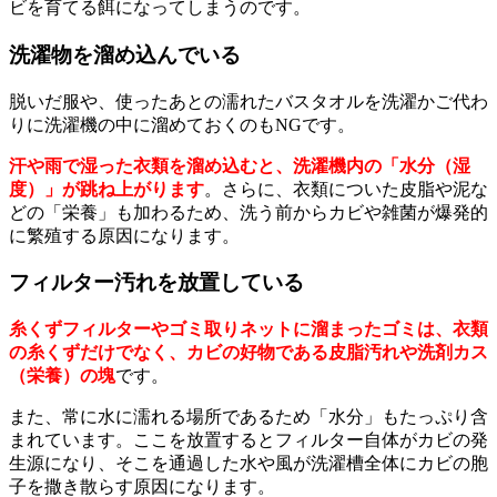
ビを育てる餌になってしまうのです。
洗濯物を溜め込んでいる
脱いだ服や、使ったあとの濡れたバスタオルを洗濯かご代わ
りに洗濯機の中に溜めておくのもNGです。
汗や雨で湿った衣類を溜め込むと、洗濯機内の「水分（湿
度）」が跳ね上がります
。さらに、衣類についた皮脂や泥な
どの「栄養」も加わるため、洗う前からカビや雑菌が爆発的
に繁殖する原因になります。
フィルター汚れを放置している
糸くずフィルターやゴミ取りネットに溜まったゴミは、衣類
の糸くずだけでなく、カビの好物である皮脂汚れや洗剤カス
（栄養）の塊
です。
また、常に水に濡れる場所であるため「水分」もたっぷり含
まれています。ここを放置するとフィルター自体がカビの発
生源になり、そこを通過した水や風が洗濯槽全体にカビの胞
子を撒き散らす原因になります。