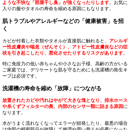
ような不快な「部屋干し臭」が強くなったりします
。お気に
入りの服やタオルの寿命を縮める原因にもなります。
肌トラブルやアレルギーなどの「健康被害」を招
く
カビが付着した衣類やタオルが直接肌に触れると、
アレルギ
ー性皮膚炎や喘息（ぜんそく）、アトピー性皮膚炎などの症
状を引き起こしたり、悪化させたりするリスクがあります
。
特に免疫力の低い赤ちゃんや小さなお子様、高齢の方がいる
ご家庭では、デリケートな肌を守るためにも洗濯槽の衛生キ
ープは必須です。
洗濯機の寿命を縮め「故障」につながる
放置されたカビや汚れはやがて大きな塊となり、排水ホース
や糸くずフィルターの奥、内部のセンサー類に詰まる
原因
に
なります。
水がうまく流れなくなってエラーが頻発したり、最悪の場合
は内部の精密部品が故障して修理や買い替えが必要になった