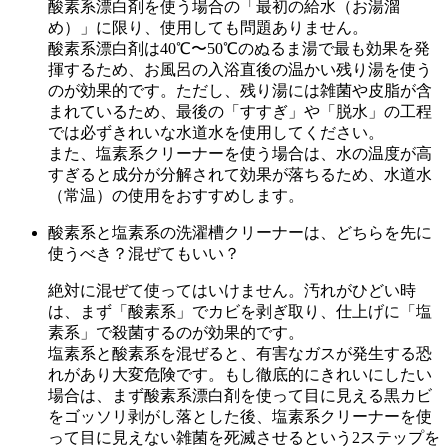
酸素系漂白剤を使う場合の「最初の給水（お湯溜
め）」に限り、使用しても問題ありません。
酸素系漂白剤は40℃〜50℃のぬるま湯で最も効果を発
揮するため、お風呂の入浴直後の温かい残り湯を使う
のが効果的です。ただし、残り湯には雑菌や皮脂が含
まれているため、最後の「すすぎ」や「脱水」の工程
では必ずきれいな水道水を使用してください。
また、塩素系クリーナーを使う場合は、水の温度が高
すぎると成分が分解されて効果が落ちるため、水道水
（常温）の使用をおすすめします。
酸素系と塩素系の洗濯槽クリーナーは、どちらを先に
使うべき？混ぜてもいい？
絶対に混ぜて使ってはいけません。汚れがひどい時
は、まず「酸素系」でカビを剥ぎ取り、仕上げに「塩
素系」で殺菌するのが効果的です。
塩素系と酸素系を混ぜると、有害なガスが発生する恐
れがあり大変危険です。もし徹底的にきれいにしたい
場合は、まず酸素系漂白剤を使って目に見える黒カビ
をゴッソリ剥がし落とした後、塩素系クリーナーを使
って目に見えない雑菌を死滅させるという2ステップを