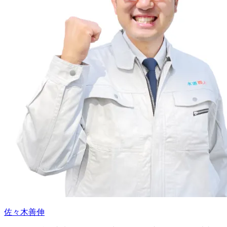
佐々木善伸