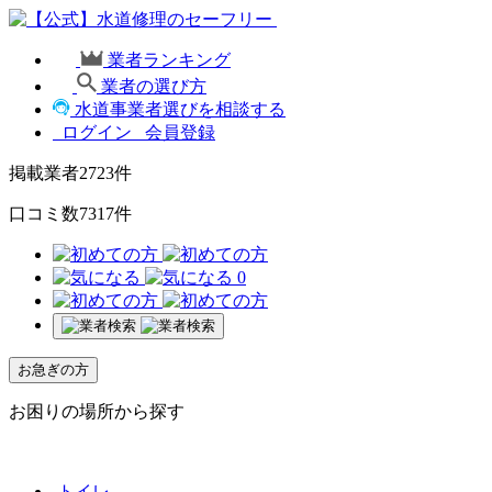
業者ランキング
業者の選び方
水道事業者選びを相談する
ログイン
会員登録
掲載業者
2723
件
口コミ数
7317
件
0
お急ぎの方
お困りの場所から探す
トイレ