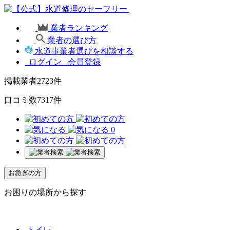
業者ランキング
業者の選び方
水道事業者選びを相談する
ログイン
会員登録
掲載業者
2723
件
口コミ数
7317
件
0
お急ぎの方
お困りの場所から探す
トイレ