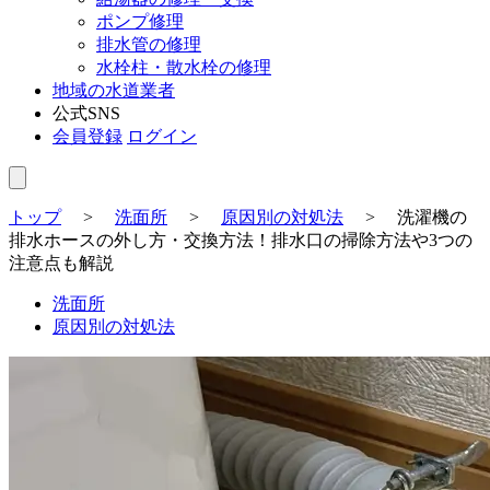
ポンプ修理
排水管の修理
水栓柱・散水栓の修理
地域の水道業者
公式SNS
会員登録
ログイン
トップ
>
洗面所
>
原因別の対処法
>
洗濯機の
排水ホースの外し方・交換方法！排水口の掃除方法や3つの
注意点も解説
洗面所
原因別の対処法