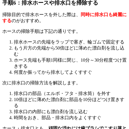
手順6：排水ホースや排水口を掃除する
掃除目的で排水ホースを外した際は、
同時に排水口も綺麗に
する
のがおすすめ。
ホースの掃除手順は下記の通りです。
排水ホースの先端をラップで塞ぎ、輪ゴムで固定する
もう片方の先端から50倍ほどに薄めた漂白剤を流し込
む
ホース先端も手順1同様に閉じ、10分～30分程度つけ置
きする
何度か振ってから排水してよくすすぐ
次に排水口の掃除方法を解説します。
排水口の部品（エルボ・フタ・排水筒）を外す
10倍ほどに薄めた漂白剤に部品を10分ほどつけ置きす
る
排水口の内部にも漂白剤を流し込む
時間をおき、部品・排水口内をよくすすぐ
ホース・排水口とも、
頑固な汚れには歯ブラシでこすり落と