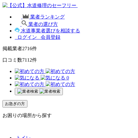
業者ランキング
業者の選び方
水道事業者選びを相談する
ログイン
会員登録
掲載業者
2716
件
口コミ数
7112
件
0
お急ぎの方
お困りの場所から探す
トイレ