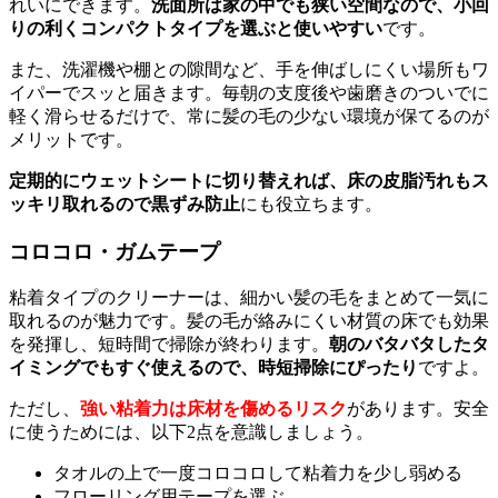
れいにできます。
洗面所は家の中でも狭い空間なので、小回
りの利くコンパクトタイプを選ぶと使いやすい
です。
また、洗濯機や棚との隙間など、手を伸ばしにくい場所もワ
イパーでスッと届きます。毎朝の支度後や歯磨きのついでに
軽く滑らせるだけで、常に髪の毛の少ない環境が保てるのが
メリットです。
定期的にウェットシートに切り替えれば、床の皮脂汚れもス
ッキリ取れるので黒ずみ防止
にも役立ちます。
コロコロ・ガムテープ
粘着タイプのクリーナーは、細かい髪の毛をまとめて一気に
取れるのが魅力です。髪の毛が絡みにくい材質の床でも効果
を発揮し、短時間で掃除が終わります。
朝のバタバタしたタ
イミングでもすぐ使えるので、時短掃除にぴったり
ですよ。
ただし、
強い粘着力は床材を傷めるリスク
があります。安全
に使うためには、以下2点を意識しましょう。
タオルの上で一度コロコロして粘着力を少し弱める
フローリング用テープを選ぶ