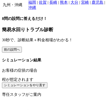
福岡
|
佐賀
|
長崎
|
熊本
|
大分
|
宮崎
|
鹿児島
|
九州・沖縄
沖縄
8
問の設問に答えるだけ！
簡易水回りトラブル診断
30
秒で、
診断結果＋料金相場
がわかる！
前の設問へ
シミュレーション結果
お客様の症状の場合
程が想定されます
シミュレーションをやり直す
専任スタッフがご案内