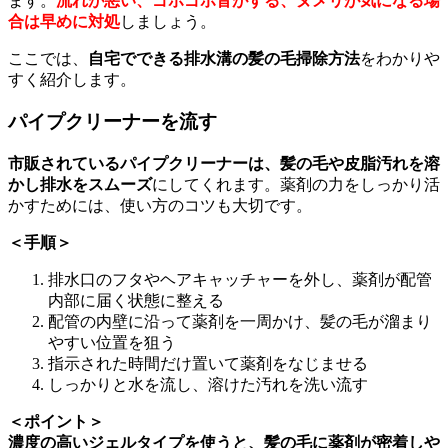
ます。
流れが悪い、ゴポゴポ音がする、ヌメリが気になる場
合は早めに対処
しましょう。
ここでは、
自宅でできる排水溝の髪の毛掃除方法
をわかりや
すく紹介します。
パイプクリーナーを流す
市販されているパイプクリーナーは、髪の毛や皮脂汚れを溶
かし排水をスムーズ
にしてくれます。薬剤の力をしっかり活
かすためには、使い方のコツも大切です。
＜手順＞
排水口のフタやヘアキャッチャーを外し、薬剤が配管
内部に届く状態に整える
配管の内壁に沿って薬剤を一周かけ、髪の毛が溜まり
やすい位置を狙う
指示された時間だけ置いて薬剤をなじませる
しっかりと水を流し、溶けた汚れを洗い流す
＜ポイント＞
濃度の高いジェルタイプを使うと、髪の毛に薬剤が密着しや