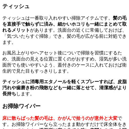
ティッシュ
ティッシュは一番取り入れやすい掃除アイテムです。
髪の毛
を直接手で触らずに済み、細かいホコリも一緒にまとめて取
れるメリット
があります。洗面台の近くに常備しておけば、
「気づいたらすぐ掃除」でき、髪の毛が広がる前に対処でき
ます。
お風呂上がりやヘアセット後についで掃除を習慣にするた
め、洗面台の見える位置に置くのがおすすめ。湿気が多い洗
面所でも使いやすいよう、蓋付きのケースに入れておけば衛
生的で見た目もすっきりします。
ティッシュに消毒用エタノールを軽くスプレーすれば、皮脂
汚れや歯磨き粉の飛散なども一緒に落とせて、清潔感がより
長持ち
します。
お掃除ワイパー
床に散らばった髪の毛は、かがんで拾うのが意外と大変
で
す。お掃除ワイパーなら立ったまま動かすだけで床全体をき