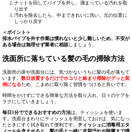
ナットを回してパイプを外し、溜まっている汚れを取
り出す
汚れを除去したら、中まできれいに洗い、元の位置に
しっかり戻す
＜ポイント＞
排水パイプを外す作業は慣れないと少し難しいため、不安が
ある場合は無理せず業者に相談
しましょう。
洗面所に落ちている髪の毛の掃除方法
洗面所の床や洗面台には、気づかないうちに髪の毛が落ちて
います。
数日放置するだけでホコリと絡まり掃除がグッと面
倒になる
ため、こまめに取り除く習慣をつけると良いです。
時間をかけずにできる簡単な方法を取り入れ、日々のケアを
ラクにしていきましょう。
毎日1分でできるおすすめの方法
は、ティッシュを使いま
す。洗面台まわりにティッシュを用意しておけば、気になっ
たときにすぐ拭き取れて便利です。
ティッシュに消毒用エタ
ノールを含ませると、髪の毛と一緒に皮脂汚れや除菌まで掃