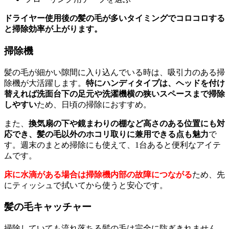
ドライヤー使用後の髪の毛が多いタイミングでコロコロする
と掃除効率が上がります。
掃除機
髪の毛が細かい隙間に入り込んでいる時は、吸引力のある掃
除機が大活躍します。
特にハンディタイプは、ヘッドを付け
替えれば洗面台下の足元や洗濯機横の狭いスペースまで掃除
しやすい
ため、日頃の掃除におすすめ。
また、
換気扇の下や鏡まわりの棚など高さのある位置にも対
応でき、髪の毛以外のホコリ取りに兼用できる点も魅力
で
す。週末のまとめ掃除にも使えて、1台あると便利なアイテ
ムです。
床に水滴がある場合は掃除機内部の故障につながる
ため、先
にティッシュで拭いてから使うと安心です。
髪の毛キャッチャー
掃除していても流れ落ちる髪の毛は完全に防ぎきれません。