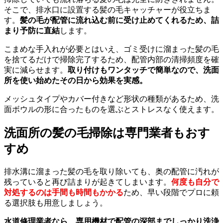
そこで、排水口に設置する髪の毛キャッチャーが役立ちま
す。
髪の毛が配管に流れ込む前に受け止めてくれるため、詰
まり予防に直結
します。
こまめな手入れが必要とはいえ、ゴミ受けに溜まった髪の毛
を捨てるだけで掃除完了するため、配管内部の清掃頻度を確
実に減らせます。
取り付けもワンタッチで簡単なので、洗面
所を使い始めたその日から効果を実感。
メッシュタイプやカバー付きなど形状の種類があるため、洗
面ボウルの形に合ったものを選ぶとストレスなく使えます。
洗面所の髪の毛掃除は専門業者もおす
すめ
排水溝に溜まった髪の毛を取り除いても、奥の配管に汚れが
残っていると再び詰まりが起きてしまいます。
何度も自分で
対処するのは手間も時間もかかる
ため、早い段階でプロに頼
る選択肢も用意しましょう。
水道修理業者なら、専用機材で配管の深部までしっかり洗浄