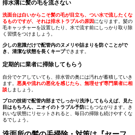
排水溝に髪の毛を流さない
洗面台は白いからこそ髪の毛が目立ち、つい水で流したくな
るものですが、それは排水トラブルの原因
になります。髪の
毛キャッチャーを設置したり、水で流す前にしっかり取り除
く習慣をつけましょう。
少しの意識だけで配管内のヌメリや詰まりを防ぐことがで
き、清潔な状態を長くキープ
できます。
定期的に業者に掃除してもらう
自分でケアしていても、排水管の奥には汚れが蓄積していき
ます。
悪臭や流れの悪化を感じたら、無理せず専門業者に相
談
しましょう。
プロの技術で配管内部までしっかり洗浄してもらえば、見た
目はもちろん、ニオイのトラブル予防
にもつながります。き
れいな状態にリセットされると、毎日の掃除も続けやすくな
るでしょう。
洗面所の髪の毛掃除・対策は『セーフ