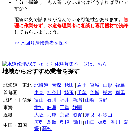
自分で掃除しても改善しない場合はどうすれば良いで
すか？
配管の奥で詰まりが進んでいる可能性があります。
無
理に作業せず、水道修理業者に相談し専用機材で洗浄
してもらいましょう。
>> 水回り清掃業者を探す
地域からおすすめ業者を探す
北海道・東北
北海道
|
青森
|
秋田
|
岩手
|
宮城
|
山形
|
福島
首都圏
東京
|
神奈川
|
埼玉
|
千葉
|
茨城
|
栃木
|
群馬
北陸・甲信越
富山
|
石川
|
福井
|
新潟
|
山梨
|
長野
東海
愛知
|
岐阜
|
三重
|
静岡
近畿
大阪
|
兵庫
|
京都
|
滋賀
|
奈良
|
和歌山
広島
|
鳥取
|
島根
|
岡山
|
山口
|
徳島
|
香川
|
愛
中国・四国
媛
|
高知