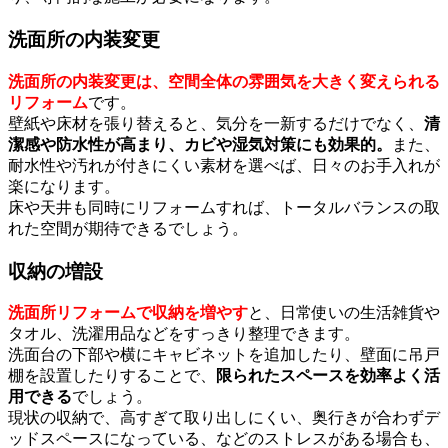
洗面所の内装変更
洗面所の内装変更は、空間全体の雰囲気を大きく変えられる
リフォーム
です。
壁紙や床材を張り替えると、気分を一新するだけでなく、
清
潔感や防水性が高まり、カビや湿気対策にも効果的。
また、
耐水性や汚れが付きにくい素材を選べば、日々のお手入れが
楽になります。
床や天井も同時にリフォームすれば、トータルバランスの取
れた空間が期待できるでしょう。
収納の増設
洗面所リフォームで収納を増やす
と、日常使いの生活雑貨や
タオル、洗濯用品などをすっきり整理できます。
洗面台の下部や横にキャビネットを追加したり、壁面に吊戸
棚を設置したりすることで、
限られたスペースを効率よく活
用できる
でしょう。
現状の収納で、高すぎて取り出しにくい、奥行きが合わずデ
ッドスペースになっている、などのストレスがある場合も、