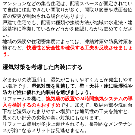
マンションなどの集合住宅は、配管スペースが固定されてい
て自由に移動できない間取りが多く、間取り変更や洗面台位
置の変更が制約される場合があります。
戸建て住宅でも、配管の種類や接続方法が地域の水道法・建
築基準に準拠しているかどうかを確認しながら進めてくださ
い。
地域の気候や住宅密集度によっては、凍結対策や防臭対策を
施すなど、
快適性と安全性を確保する工夫を反映させましょ
う。
湿気対策を考慮した内装にする
水まわりの洗面所は、湿気がこもりやすくカビが発生しやす
い場所です。
湿気対策を見越して、壁・天井・床に吸湿性や
防カビ性に優れた内装材を選びましょう。
リフォームを機に、
換気扇の設置や24時間換気システムの導
入を検討するのもおすすめ
です。加えて、収納内部や洗面台
下など湿気がたまりやすい場所には通気性の工夫を施すと、
見えない部分の劣化や臭い対策にもなります。
リフォーム費用が多少上乗せされても、長期的なメンテナン
スが楽になるメリットは見逃せません。