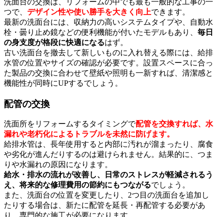
洗面台の交換は、リフォームの中でも最も一般的な工事の一
つで、
デザイン性や使い勝手を大きく向上
できます。
最新の洗面台には、収納力の高いシステムタイプや、自動水
栓・曇り止め鏡などの便利機能が付いたモデルもあり、
毎日
の身支度が格段に快適になる
はず。
古い洗面台を撤去して新しいものに入れ替える際には、給排
水管の位置やサイズの確認が必要です。設置スペースに合っ
た製品の交換に合わせて壁紙や照明も一新すれば、清潔感と
機能性が同時にUPするでしょう。
配管の交換
洗面所をリフォームするタイミングで
配管を交換すれば、水
漏れや老朽化によるトラブルを未然に防げます。
給排水管は、長年使用すると内部に汚れが溜まったり、腐食
や劣化が進んだりするのは避けられません。結果的に、つま
りや水漏れの原因になります。
給水・排水の流れが改善し、日常のストレスが軽減されるう
え、将来的な修理費用の節約にもつながる
でしょう。
また、洗面台の位置を変更したり、2つ目の洗面台を追加し
たりする場合は、新たに配管を延長・再配管する必要があ
り、専門的な施工が必要になります。