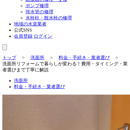
ポンプ修理
排水管の修理
水栓柱・散水栓の修理
地域の水道業者
公式SNS
会員登録
ログイン
トップ
>
洗面所
>
料金・手続き・業者選び
>
洗面所リフォームで暮らしが変わる！費用・タイミング・業
者選びまで丁寧に解説
洗面所
料金・手続き・業者選び