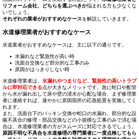
リフォーム会社、どちらを選ぶべきか
悩まれる方も少なくな
いでしょう。
それぞれの業者がおすすめなケース
を解説していきます。
水道修理業者がおすすめなケース
水道業者がおすすめなケースは、主に以下の通りです。
水漏れなど緊急性が高い時
洗面台交換など部分的な工事のみ
原因がはっきりしない時
水道修理業者は、
水漏れやつまりなど、緊急性の高いトラブ
ルに即対応できる
点が大きなメリットです。急に蛇口や配管
から水が漏れ出して床や壁の浸水が心配な場合、まず修理業
者に連絡すれば、速やかに原因箇所の応急処置を実施してく
れます。
また、洗面台下のパッキン交換や蛇口の水漏れ、部分的な設
備不具合の修理・部品交換などの小規模な工事のみで済む場
合は、水道修理業者の方がスムーズに対応できるでしょう。
原因不明な不具合を水道修理の専門業者に一度点検してもら