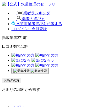
業者ランキング
業者の選び方
水道事業者選びを相談する
ログイン
会員登録
掲載業者
2716
件
口コミ数
7112
件
0
お急ぎの方
お困りの場所から探す
トイレ