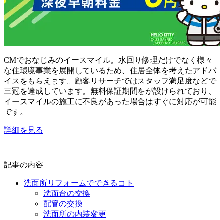
CMでおなじみのイースマイル。水回り修理だけでなく様々
な住環境事業を展開しているため、住居全体を考えたアドバ
イスをもらえます。顧客リサーチではスタッフ満足度などで
三冠を達成しています。無料保証期間をが設けられており、
イースマイルの施工に不良があった場合はすぐに対応が可能
です。
詳細を見る
記事の内容
洗面所リフォームでできるコト
洗面台の交換
配管の交換
洗面所の内装変更