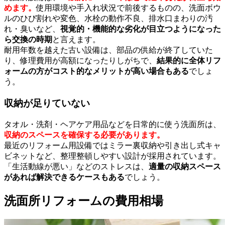
めます。
使用環境や手入れ状況で前後するものの、洗面ボウ
ルのひび割れや変色、水栓の動作不良、排水口まわりの汚
れ・臭いなど、
視覚的・機能的な劣化が目立つようになった
ら交換の時期
と言えます。
耐用年数を越えた古い設備は、部品の供給が終了していた
り、修理費用が高額になったりしがちで、
結果的に全体リフ
ォームの方がコスト的なメリットが高い場合もある
でしょ
う。
収納が足りていない
タオル・洗剤・ヘアケア用品などを日常的に使う洗面所は、
収納のスペースを確保する必要があります。
最近のリフォーム用設備ではミラー裏収納や引き出し式キャ
ビネットなど、整理整頓しやすい設計が採用されています。
「生活動線が悪い」などのストレスは、
適量の収納スペース
があれば解決できるケースもある
でしょう。
洗面所リフォームの費用相場