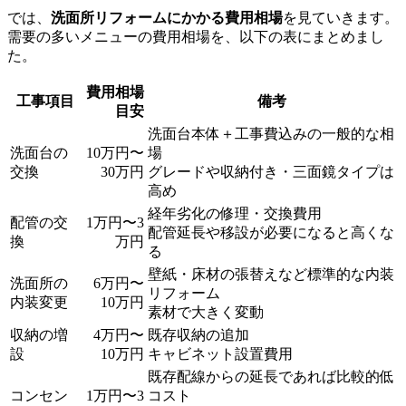
では、
洗面所リフォームにかかる費用相場
を見ていきます。
需要の多いメニューの費用相場を、以下の表にまとめまし
た。
費用相場
工事項目
備考
目安
洗面台本体＋工事費込みの一般的な相
洗面台の
10万円〜
場
交換
30万円
グレードや収納付き・三面鏡タイプは
高め
経年劣化の修理・交換費用
配管の交
1万円〜3
配管延長や移設が必要になると高くな
換
万円
る
壁紙・床材の張替えなど標準的な内装
洗面所の
6万円〜
リフォーム
内装変更
10万円
素材で大きく変動
収納の増
4万円〜
既存収納の追加
設
10万円
キャビネット設置費用
既存配線からの延長であれば比較的低
コンセン
1万円〜3
コスト