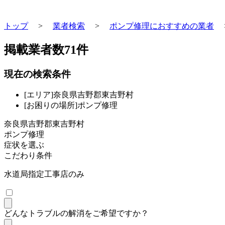
トップ
>
業者検索
>
ポンプ修理におすすめの業者
掲載業者数
71
件
現在の検索条件
[エリア]奈良県吉野郡東吉野村
[お困りの場所]ポンプ修理
奈良県吉野郡東吉野村
ポンプ修理
症状を選ぶ
こだわり条件
水道局指定工事店のみ
どんなトラブルの解消をご希望ですか？