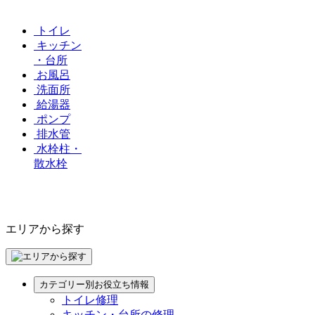
トイレ
キッチン
・台所
お風呂
洗面所
給湯器
ポンプ
排水管
水栓柱・
散水栓
エリアから探す
カテゴリー別お役立ち情報
トイレ修理
キッチン・台所の修理