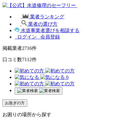
業者ランキング
業者の選び方
水道事業者選びを相談する
ログイン
会員登録
掲載業者
2716
件
口コミ数
7112
件
0
お急ぎの方
お困りの場所から探す