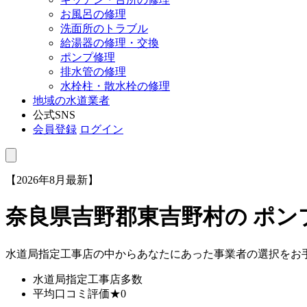
お風呂の修理
洗面所のトラブル
給湯器の修理・交換
ポンプ修理
排水管の修理
水栓柱・散水栓の修理
地域の水道業者
公式SNS
会員登録
ログイン
【2026年8月最新】
奈良県吉野郡東吉野村
の ポ
水道局指定工事店の中からあなたにあった事業者の選択をお
水道局指定工事店
多数
平均口コミ評価
★0