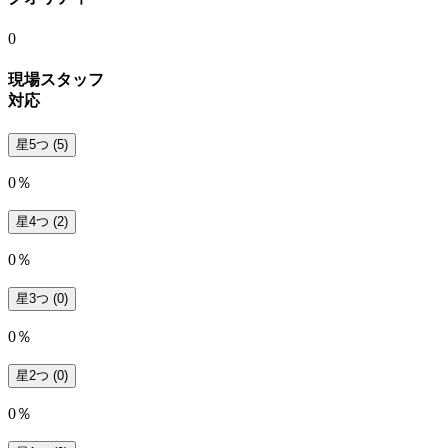
0
現場スタッフ
対応
星5つ
(5)
0％
星4つ
(2)
0％
星3つ
(0)
0％
星2つ
(0)
0％