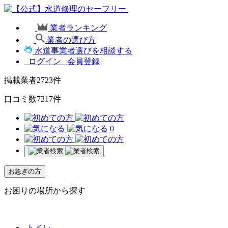
業者ランキング
業者の選び方
水道事業者選びを相談する
ログイン
会員登録
掲載業者
2723
件
口コミ数
7317
件
0
お急ぎの方
お困りの場所から探す
トイレ