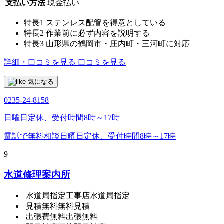
支払い方法
現金払い
特長1
ステンレス配管を得意としている
特長2
作業前に必ず内容を説明する
特長3
山形県の鶴岡市・庄内町・三河町に対応
詳細・口コミを見る
口コミを見る
気になる
0235-24-8158
日曜日定休、受付時間8時～17時
電話で無料相談
日曜日定休、受付時間8時～17時
9
水道修理案内所
水道局指定工事店
水道局指定
見積無料
無料見積
出張費無料
出張無料