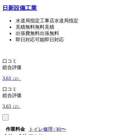
日新設備工業
水道局指定工事店
水道局指定
見積無料
無料見積
出張費無料
出張無料
即日対応可能
即日対応
口コミ
総合評価
3.63
（2）
口コミ
総合評価
3.63
（2）
作業料金
トイレ修理 / ¥0〜