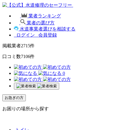
業者ランキング
業者の選び方
水道事業者選びを相談する
ログイン
会員登録
掲載業者
2715
件
口コミ数
7106
件
0
お急ぎの方
お困りの場所から探す
トイレ