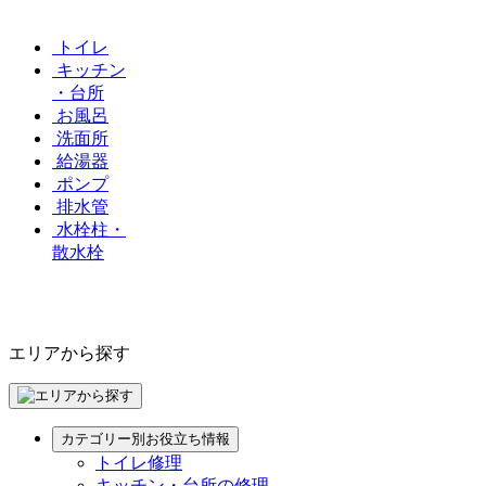
トイレ
キッチン
・台所
お風呂
洗面所
給湯器
ポンプ
排水管
水栓柱・
散水栓
エリアから探す
カテゴリー別お役立ち情報
トイレ修理
キッチン・台所の修理