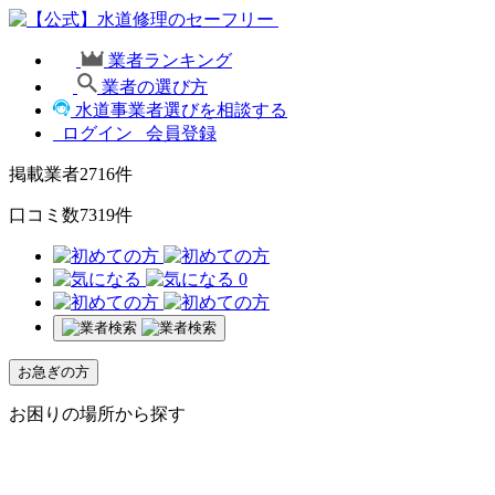
業者ランキング
業者の選び方
水道事業者選びを相談する
ログイン
会員登録
掲載業者
2716
件
口コミ数
7319
件
0
お急ぎの方
お困りの場所から探す