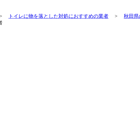
>
トイレに物を落とした対処におすすめの業者
>
秋田県
者