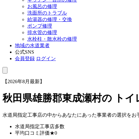
お風呂の修理
洗面所のトラブル
給湯器の修理・交換
ポンプ修理
排水管の修理
水栓柱・散水栓の修理
地域の水道業者
公式SNS
会員登録
ログイン
【2026年8月最新】
秋田県雄勝郡東成瀬村
の ト
水道局指定工事店の中からあなたにあった事業者の選択をお
水道局指定工事店
多数
平均口コミ評価
★0