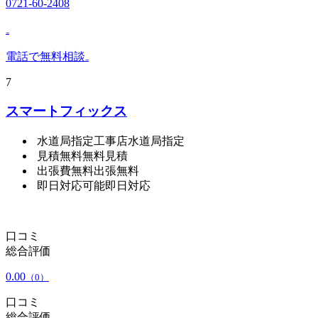
0721-60-2408
₋
電話で無料相談
₋
7
スマートフィックス
水道局指定工事店
水道局指定
見積無料
無料見積
出張費無料
出張無料
即日対応可能
即日対応
口コミ
総合評価
0.00
（0）
口コミ
総合評価