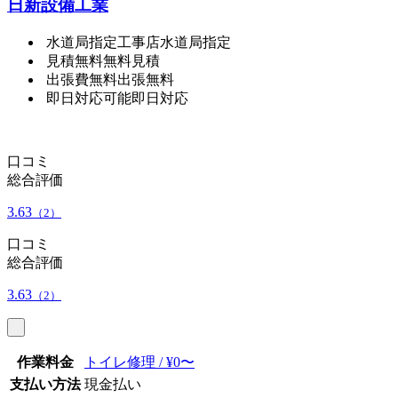
日新設備工業
水道局指定工事店
水道局指定
見積無料
無料見積
出張費無料
出張無料
即日対応可能
即日対応
口コミ
総合評価
3.63
（2）
口コミ
総合評価
3.63
（2）
作業料金
トイレ修理 / ¥0〜
支払い方法
現金払い