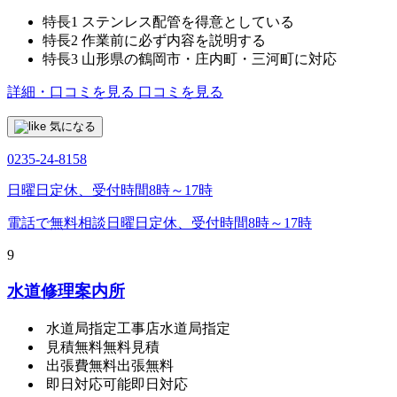
特長1
ステンレス配管を得意としている
特長2
作業前に必ず内容を説明する
特長3
山形県の鶴岡市・庄内町・三河町に対応
詳細・口コミを見る
口コミを見る
気になる
0235-24-8158
日曜日定休、受付時間8時～17時
電話で無料相談
日曜日定休、受付時間8時～17時
9
水道修理案内所
水道局指定工事店
水道局指定
見積無料
無料見積
出張費無料
出張無料
即日対応可能
即日対応