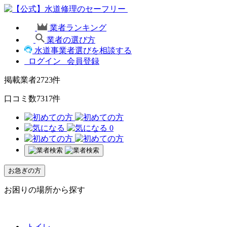
業者ランキング
業者の選び方
水道事業者選びを相談する
ログイン
会員登録
掲載業者
2723
件
口コミ数
7317
件
0
お急ぎの方
お困りの場所から探す
トイレ