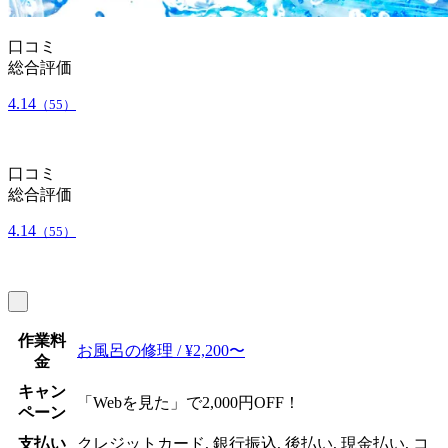
口コミ
総合評価
4.14
（55）
口コミ
総合評価
4.14
（55）
作業料
お風呂の修理 / ¥2,200〜
金
キャン
「Webを見た」で2,000円OFF！
ペーン
支払い
クレジットカード, 銀行振込, 後払い, 現金払い, コ