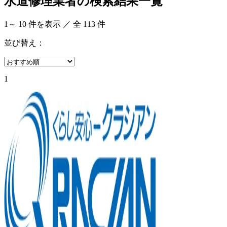
水道修理業者の検索結果一覧
1
～
10
件を表示 ／ 全
113
件
並び替え：
1