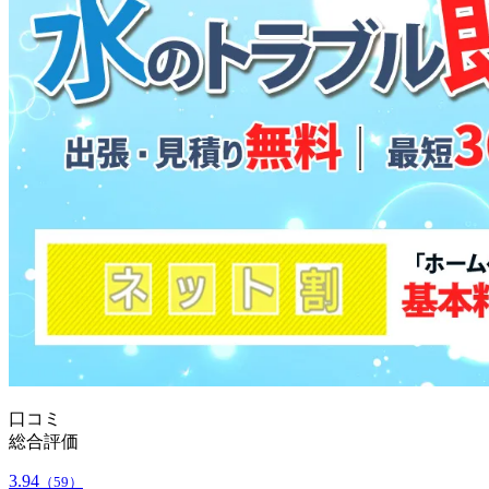
口コミ
総合評価
3.94
（59）