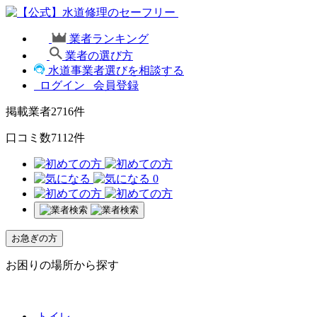
業者ランキング
業者の選び方
水道事業者選びを相談する
ログイン
会員登録
掲載業者
2716
件
口コミ数
7112
件
0
お急ぎの方
お困りの場所から探す
トイレ