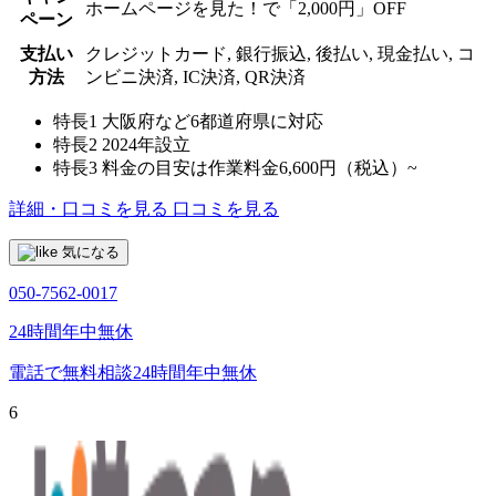
ホームページを見た！で「2,000円」OFF
ペーン
支払い
クレジットカード, 銀行振込, 後払い, 現金払い, コ
方法
ンビニ決済, IC決済, QR決済
特長1
大阪府など6都道府県に対応
特長2
2024年設立
特長3
料金の目安は作業料金6,600円（税込）~
詳細・口コミを見る
口コミを見る
気になる
050-7562-0017
24時間年中無休
電話で無料相談
24時間年中無休
6