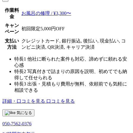
作業料
お風呂の修理 / ¥3,300〜
金
キャン
初回限定5,000円OFF
ペーン
支払い
クレジットカード, 銀行振込, 後払い, 現金払い, コ
方法
ンビニ決済, QR決済, キャリア決済
特長1
他社に断られた案件も対応、諦めずに頼れる安
心感
特長2
写真付きで詰まりの原因を説明、初めてでも納
得して任せられる
特長3
出張・見積もり費用が無料、依頼前でも気軽に
相談できる
詳細・口コミを見る
口コミを見る
気になる
050-7562-0376