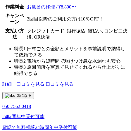
作業料金
お風呂の修理 / ¥8,800〜
キャンペ
2回目以降のご利用の方は10％OFF！
ーン
支払い方
クレジットカード, 銀行振込, 後払い, コンビニ決
法
済, QR決済
特長1
部材ごとの金額とメリットを事前説明で納得し
て依頼できる
特長2
電話から短時間で駆けつけ急な水漏れも安心
特長3
原因箇所を写真で見せてくれるから仕上がりに
納得できる
詳細・口コミを見る
口コミを見る
気になる
050-7562-0418
24時間年中受付可能
電話で無料相談
24時間年中受付可能