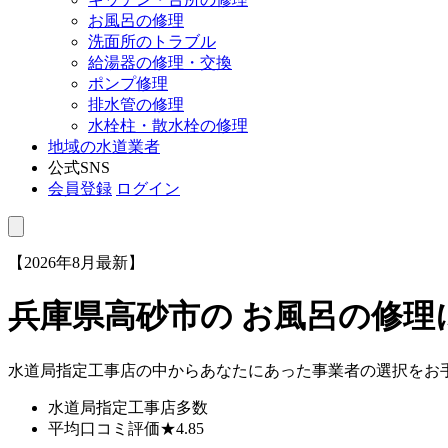
お風呂の修理
洗面所のトラブル
給湯器の修理・交換
ポンプ修理
排水管の修理
水栓柱・散水栓の修理
地域の水道業者
公式SNS
会員登録
ログイン
【2026年8月最新】
兵庫県高砂市
の お風呂の修
水道局指定工事店の中からあなたにあった事業者の選択をお
水道局指定工事店
多数
平均口コミ評価
★4.85