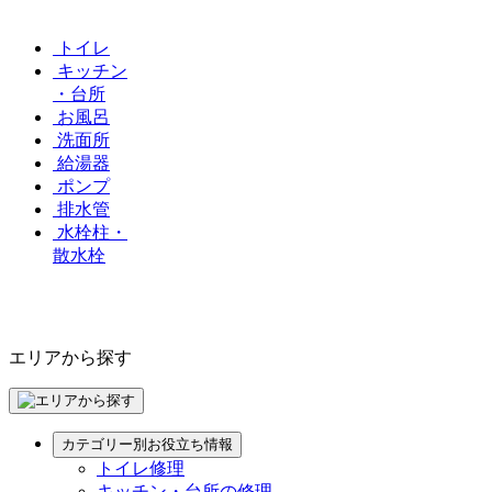
トイレ
キッチン
・台所
お風呂
洗面所
給湯器
ポンプ
排水管
水栓柱・
散水栓
エリアから探す
カテゴリー別お役立ち情報
トイレ修理
キッチン・台所の修理