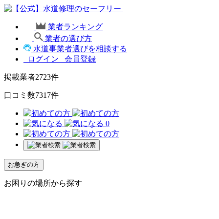
業者ランキング
業者の選び方
水道事業者選びを相談する
ログイン
会員登録
掲載業者
2723
件
口コミ数
7317
件
0
お急ぎの方
お困りの場所から探す