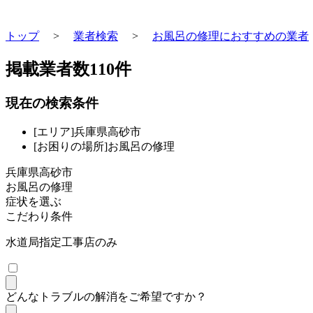
トップ
>
業者検索
>
お風呂の修理におすすめの業者
掲載業者数
110
件
現在の検索条件
[エリア]兵庫県高砂市
[お困りの場所]お風呂の修理
兵庫県高砂市
お風呂の修理
症状を選ぶ
こだわり条件
水道局指定工事店のみ
どんなトラブルの解消をご希望ですか？