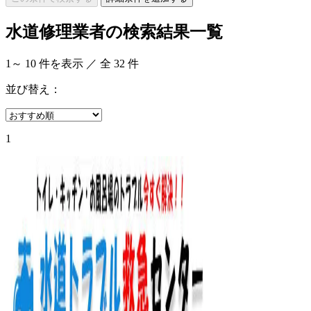
水道修理業者の検索結果一覧
1
～
10
件を表示 ／ 全
32
件
並び替え：
1