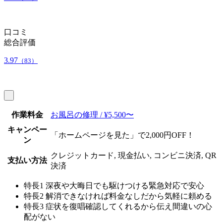
口コミ
総合評価
3.97
（83）
作業料金
お風呂の修理 / ¥5,500〜
キャンペー
「ホームページを見た」で2,000円OFF！
ン
クレジットカード, 現金払い, コンビニ決済, QR
支払い方法
決済
特長1
深夜や大晦日でも駆けつける緊急対応で安心
特長2
解消できなければ料金なしだから気軽に頼める
特長3
症状を復唱確認してくれるから伝え間違いの心
配がない