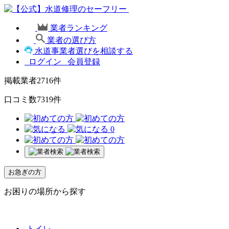
業者ランキング
業者の選び方
水道事業者選びを相談する
ログイン
会員登録
掲載業者
2716
件
口コミ数
7319
件
0
お急ぎの方
お困りの場所から探す
トイレ