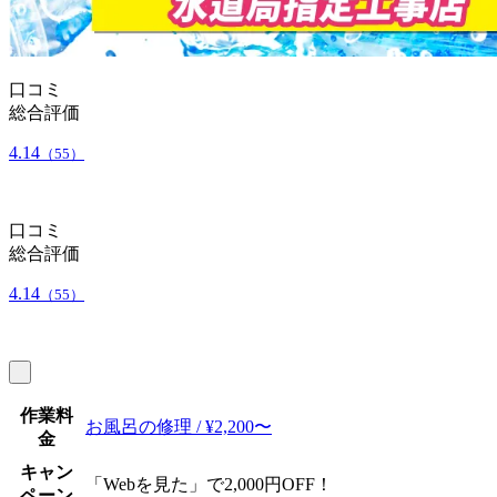
口コミ
総合評価
4.14
（55）
口コミ
総合評価
4.14
（55）
作業料
お風呂の修理 / ¥2,200〜
金
キャン
「Webを見た」で2,000円OFF！
ペーン