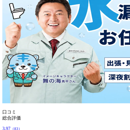
口コミ
総合評価
3.97
（83）