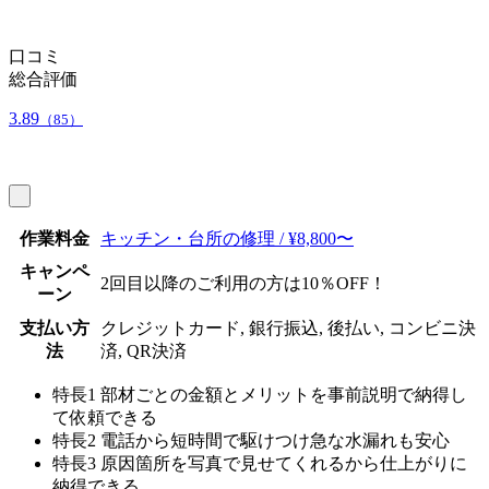
口コミ
総合評価
3.89
（85）
作業料金
キッチン・台所の修理 / ¥8,800〜
キャンペ
2回目以降のご利用の方は10％OFF！
ーン
支払い方
クレジットカード, 銀行振込, 後払い, コンビニ決
法
済, QR決済
特長1
部材ごとの金額とメリットを事前説明で納得し
て依頼できる
特長2
電話から短時間で駆けつけ急な水漏れも安心
特長3
原因箇所を写真で見せてくれるから仕上がりに
納得できる