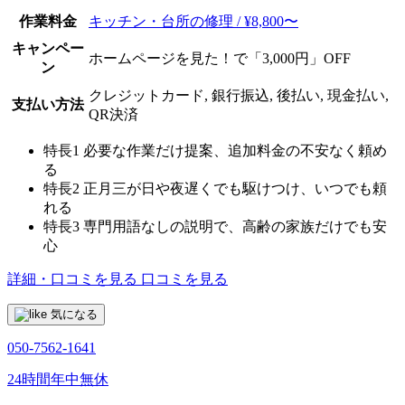
作業料金
キッチン・台所の修理 / ¥8,800〜
キャンペー
ホームページを見た！で「3,000円」OFF
ン
クレジットカード, 銀行振込, 後払い, 現金払い,
支払い方法
QR決済
特長1
必要な作業だけ提案、追加料金の不安なく頼め
る
特長2
正月三が日や夜遅くでも駆けつけ、いつでも頼
れる
特長3
専門用語なしの説明で、高齢の家族だけでも安
心
詳細・口コミを見る
口コミを見る
気になる
050-7562-1641
24時間年中無休