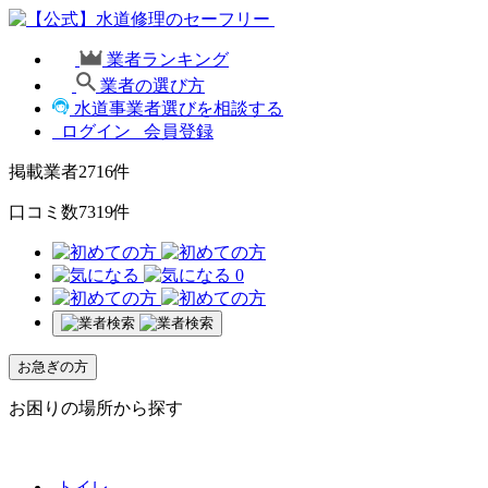
業者ランキング
業者の選び方
水道事業者選びを相談する
ログイン
会員登録
掲載業者
2716
件
口コミ数
7319
件
0
お急ぎの方
お困りの場所から探す
トイレ