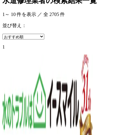
水道修理業者の検索結果一覧
1
～
10
件を表示 ／ 全
2705
件
並び替え：
1