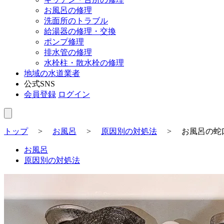
お風呂の修理
洗面所のトラブル
給湯器の修理・交換
ポンプ修理
排水管の修理
水栓柱・散水栓の修理
地域の水道業者
公式SNS
会員登録
ログイン
トップ
>
お風呂
>
原因別の対処法
>
お風呂の蛇
お風呂
原因別の対処法