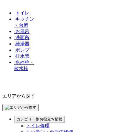
トイレ
キッチン
・台所
お風呂
洗面所
給湯器
ポンプ
排水管
水栓柱・
散水栓
エリアから探す
カテゴリー別お役立ち情報
トイレ修理
キッチン・台所の修理