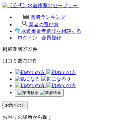
業者ランキング
業者の選び方
水道事業者選びを相談する
ログイン
会員登録
掲載業者
2723
件
口コミ数
7317
件
0
お急ぎの方
お困りの場所から探す