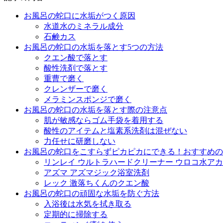
お風呂の蛇口に水垢がつく原因
水道水のミネラル成分
石鹸カス
お風呂の蛇口の水垢を落とす5つの方法
クエン酸で落とす
酸性洗剤で落とす
重曹で磨く
クレンザーで磨く
メラミンスポンジで磨く
お風呂の蛇口の水垢を落とす際の注意点
肌が敏感ならゴム手袋を着用する
酸性のアイテムと塩素系洗剤は混ぜない
力任せに研磨しない
お風呂の蛇口をこすらずピカピカにできる！おすすめの
リンレイ ウルトラハードクリーナー ウロコ水ア
アズマ アズマジック浴室洗剤
レック 激落ちくんのクエン酸
お風呂の蛇口の頑固な水垢を防ぐ方法
入浴後は水気を拭き取る
定期的に掃除する